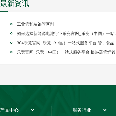
最新资讯
工业管和装饰管区别
如何选择新能源电池行业
304乐竞官网_乐竞（中国）
乐竞官网
产品中心
服务行业