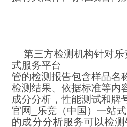
    第三方检测机构针对乐竞官网_乐竞（中国）一站
式服务平台

管的检测报告包含样品名
检测结果、依据标准等内
成分分析，性能测试和牌
官网_乐竞（中国）一站式
的成分分析服务可以检测铁