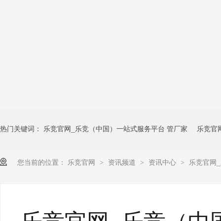
热门关键词：
乐竞官网_乐竞（中国）一站式服务平台 管厂家
乐竞官
您当前的位置：
乐竞官网
资讯频道
资讯中心
乐竞官网
>
>
>
乐竞官网_乐竞（中国）一站式服务平台 工业管
乐竞官网_乐竞（中