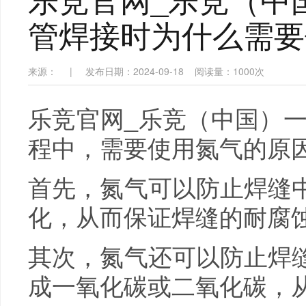
管焊接时为什么需要
来源：
|
发布日期：2024-09-18
阅读量：
1000
次
乐竞官网_乐竞（中国）一
程中，需要使用氮气的原
首先，氮气可以防止焊缝
化，从而保证焊缝的耐腐
其次，氮气还可以防止焊
成一氧化碳或二氧化碳，