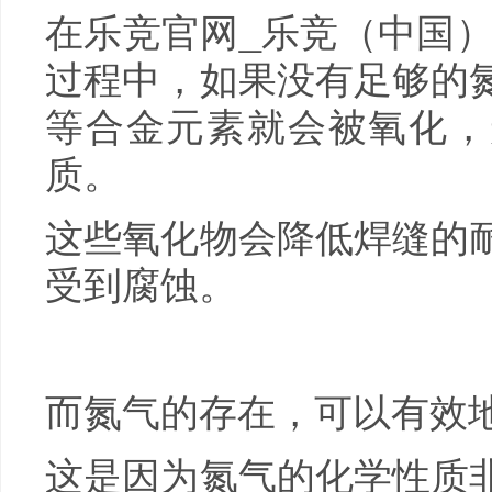
在乐竞官网_乐竞（中国）
过程中，如果没有足够的
等合金元素就会被氧化，
质。
这些氧化物会降低焊缝的
受到腐蚀。
而氮气的存在，可以有效
这是因为氮气的化学性质