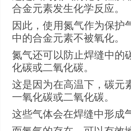
合金元素发生化学反应。
因此，使用氮气作为保护
中的合金元素不被氧化。
氮气还可以防止焊缝中的
化碳或二氧化碳。
这是因为在高温下，碳元
一氧化碳或二氧化碳。
这些气体会在焊缝中形成
而氮气的存在，可以有效