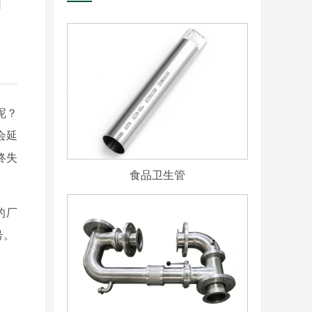
呢？
会延
终失
食品卫生管
的厂
号。