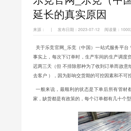
延长的真实原因
来源：
|
发布日期：2023-07-12
阅读量：
1000
关于乐竞官网_乐竞（中国）一站式服务平台 
事实上，每次下订单时，生产车间的生产调度
迟两三天（但 不排除那种为了收到订单而故意
去客户 ），因为影响交货期的可控因素和不可
一般来说，最顺利的状态是下单后所有管材都
家，缺货都是有政策的，每个订单都有几十个型