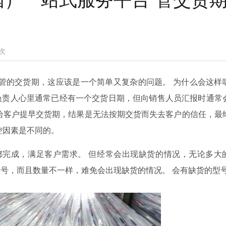
次
管的交货期，这应该是一个简单又复杂的问题。 为什么会这样
负责人心里通常已经有一个交货日期，但向销售人员汇报时通常
给客户提早交货期，结果是无法按期交货而失去客户的信任，最
控因素是不同的。
完成，满足客户需求。 但经常会出现缺货的情况，无论多大
号，而且数量不一样，难免会出现缺货的情况。 会有缺货的型