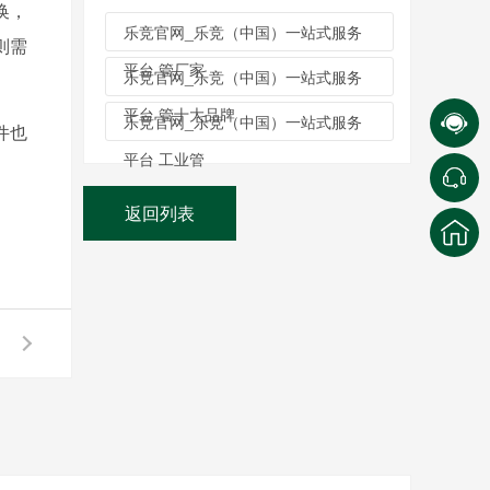
换，
乐竞官网_乐竞（中国）一站式服务
则需
平台 管厂家
乐竞官网_乐竞（中国）一站式服务
平台 管十大品牌
乐竞官网_乐竞（中国）一站式服务
件也
平台 工业管
返回列表