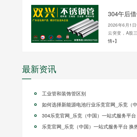
2026年6月
云突变，A股三
情+】
最新资讯
工业管和装饰管区别