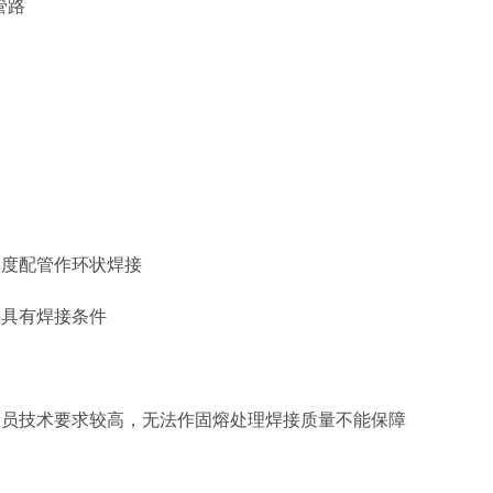
管路
焊度配管作环状焊接
需具有焊接条件
人员技术要求较高，无法作固熔处理焊接质量不能保障