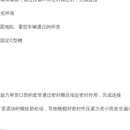
恶劣环境
地震地陷、重型车辆通过的环境
固定C型槽
螺旋力将管口部的套管通过密封圈压缩起密封作用，完成连接
，受震动时螺纹易松动，导致螺帽对密封件压紧力变小而发生漏