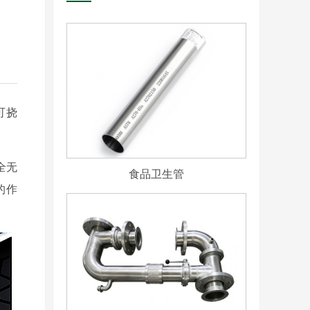
可挠
全无
食品卫生管
的作