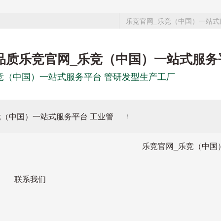
！
乐竞官网_乐竞（中国）一站式
品质乐竞官网_乐竞（中国）一站式服务
竞（中国）一站式服务平台 管研发型生产工厂
竞（中国）一站式服务平台 工业管
乐竞官网_乐竞（中国
联系我们