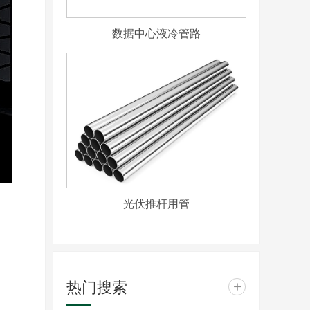
数据中心液冷管路
光伏推杆用管
热门搜索
+