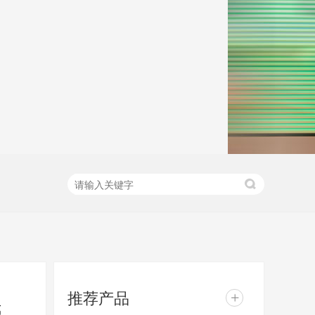
推荐产品
+
管