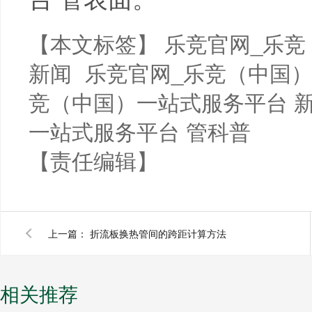
【本文标签】
乐竞官网_乐
新闻
乐竞官网_乐竞（中国
竞（中国）一站式服务平台 
一站式服务平台 管科普
【责任编辑】
上一篇：
折流板换热管间的跨距计算方法
相关推荐