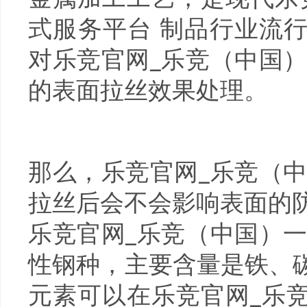
式服务平台 制品行业流
对乐竞官网_乐竞（中国）
的表面拉丝效果处理。
那么，乐竞官网_乐竞（中
拉丝后会不会影响表面的
乐竞官网_乐竞（中国）一
性钢种，主要含量是铁、
元素可以在乐竞官网_乐