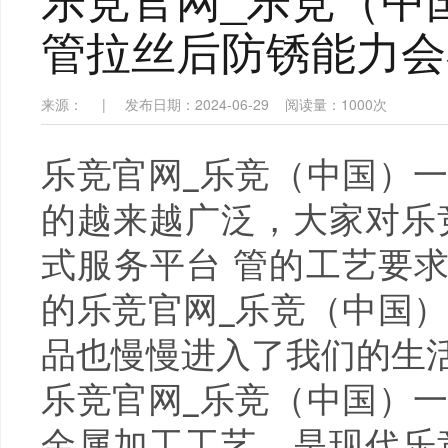
管拉丝后防锈能力会
来源：
|
发布日期：2024-06-29
阅读量：
1000
次
乐竞官网_乐竞（中国）一
的越来越广泛，大家对乐
式服务平台 管的工艺要
的乐竞官网_乐竞（中国）
品也慢慢进入了我们的生
乐竞官网_乐竞（中国）一
金属加工工艺，是现代乐