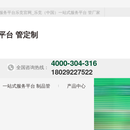
服务平台乐竞官网_乐竞（中国）一站式服务平台 管厂家
平台 管定制
4000-304-316
全国咨询热线：
18029227522
）一站式服务平台 制品管
产品中心