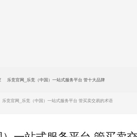
家
乐竞官网_乐竞（中国）一站式服务平台 管十大品牌
乐竞官网_乐竞（中国）一站式服务平台 管买卖交易的术语
>
国）一站式服务平台 管买卖