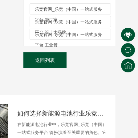
乐竞官网_乐竞（中国）一站式服务
平台 管厂家
乐竞官网_乐竞（中国）一站式服务
平台 管十大品牌
乐竞官网_乐竞（中国）一站式服务
平台 工业管
返回列表
如何选择新能源电池行业乐竞官网_乐竞（中国）一站式服务平台 管
在新能源电池行业中，乐竞官网_乐竞（中国）
一站式服务平台 管扮演着至关重要的角色。它