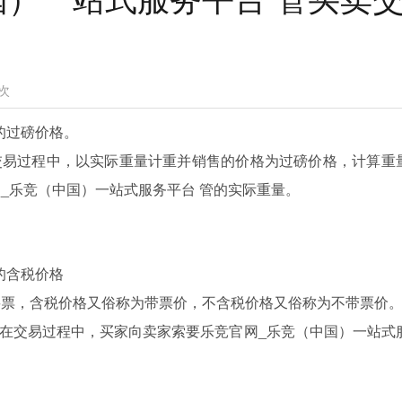
次
的过磅价格。
交易过程中，以实际重量计重并销售的价格为过磅价格，计算重
_乐竞（中国）一站式服务平台 管的实际重量。
的含税价格
要票，含税价格又俗称为带票价，不含税价格又俗称为不带票价
管在交易过程中，买家向卖家索要乐竞官网_乐竞（中国）一站式