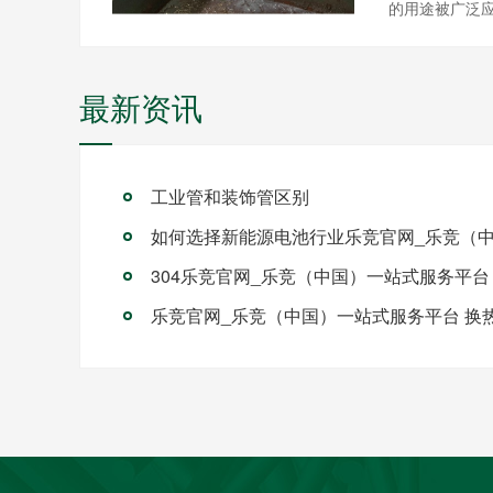
的用途被广泛应
最新资讯
工业管和装饰管区别