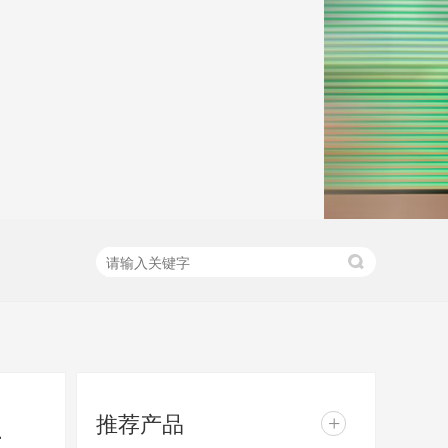
推荐产品
+
交