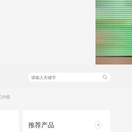
艺介绍
推荐产品
+
、