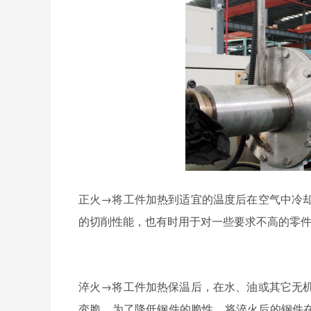
正火→将工件加热到适宜的温度后在空气中冷
的切削性能，也有时用于对一些要求不高的零
淬火→将工件加热保温后，在水、油或其它无
变脆。为了降低钢件的脆性，将淬火后的钢件在