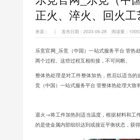
正火、淬火、回火工
来源：
|
发布日期：2023-06-28
阅读量：
1000
乐竞官网_乐竞（中国）一站式服务平台 管热
两个过程。这些过程互相衔接，不可间断。
整体热处理是对工件整体加热，然后以适当的
竞（中国）一站式服务平台 管整体热处理大致
退火→将工件加热到适当温度，根据材料和工
的是使金属内部组织达到或接近平衡状态，获