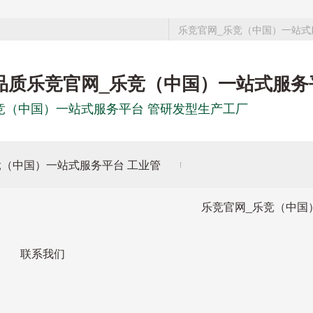
！
乐竞官网_乐竞（中国）一站式
品质乐竞官网_乐竞（中国）一站式服务
竞（中国）一站式服务平台 管研发型生产工厂
竞（中国）一站式服务平台 工业管
乐竞官网_乐竞（中国
联系我们