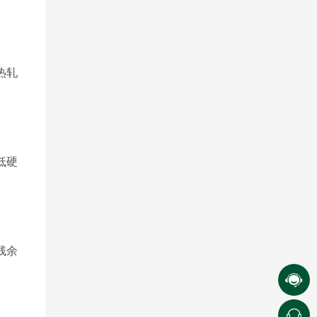
热轧
低硬
残余