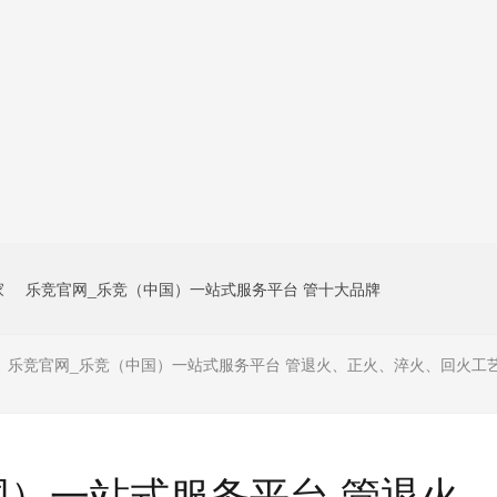
家
乐竞官网_乐竞（中国）一站式服务平台 管十大品牌
乐竞官网_乐竞（中国）一站式服务平台 管退火、正火、淬火、回火工
>
国）一站式服务平台 管退火