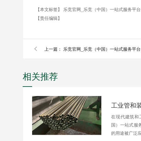
【本文标签】
乐竞官网_乐竞（中国）一站式服务平台
【责任编辑】
上一篇：
乐竞官
相关推荐
工业管和
在现代建筑和
国）一站式服
的用途被广泛应