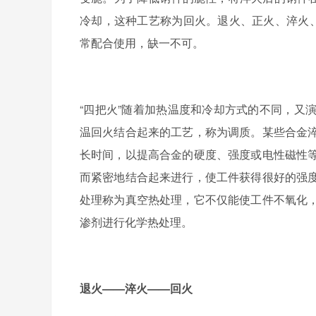
冷却，这种工艺称为回火。退火、正火、淬火、
常配合使用，缺一不可。
“四把火”随着加热温度和冷却方式的不同，又
温回火结合起来的工艺，称为调质。某些合金
长时间，以提高合金的硬度、强度或电性磁性
而紧密地结合起来进行，使工件获得很好的强
处理称为真空热处理，它不仅能使工件不氧化
渗剂进行化学热处理。
退火
——淬火——回火