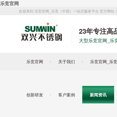
乐竞官网
欢迎来到 乐竞官网_乐竞（中国）一站式服务平台 官方网站
23年专注高
大型乐竞官网_乐
乐竞官网
关于我们
乐竞官网_乐
创新研发
客户案例
新闻资讯