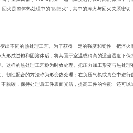
回火是整体热处理中的“四把火”，其中的淬火与回火关系密切
演变出不同的热处理工艺。为了获得一定的强度和韧性，把淬火
淬火形成过饱和固溶体后，将其置于室温或稍高的适当温度下保
等。这样的热处理工艺称为时效处理。把压力加工形变与热处理
度、韧性配合的方法称为形变热处理；在负压气氛或真空中进行
，不脱碳，保持处理后工件表面光洁，提高工件的性能，还可以