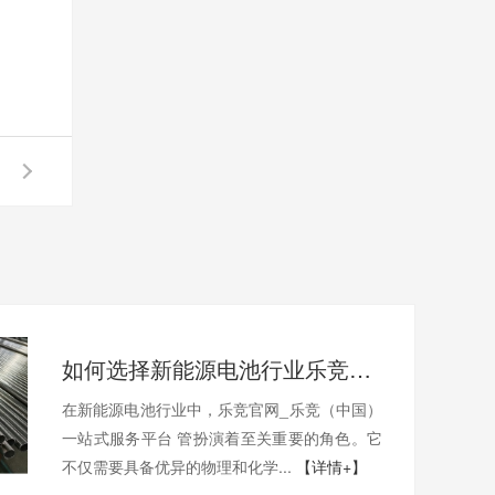
如何选择新能源电池行业乐竞官网_乐竞（中国）一站式服务平台 管
在新能源电池行业中，乐竞官网_乐竞（中国）
一站式服务平台 管扮演着至关重要的角色。它
不仅需要具备优异的物理和化学...
【详情+】