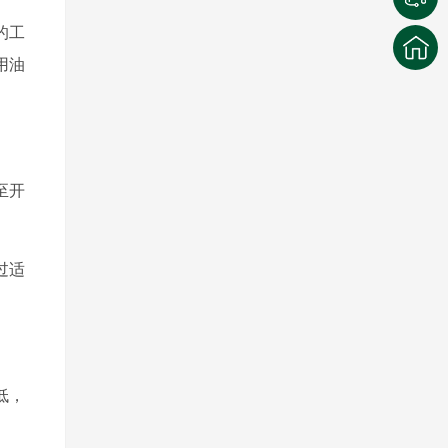
的工
用油
至开
过适
低，