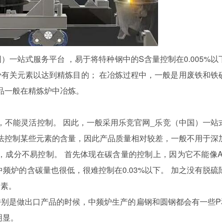
一站式服务平台 ，易于将特种钢中的S含量控制在0.005%以
有关元素以达到精炼目的； 在冶炼过程中，一般是用废铁和铁
产品一般在精炼炉中冶炼。
不能灵活控制。 因此，一般采用乐竞官网_乐竞（中国）一站
无法控制某些元素的含量，因此产品质量相对较差，一般不用于深
，成分不易控制。 首先体现在碳含量的控制上，因为它不能像A
频炉的含碳量也很低，很难控制在0.03%以下。 加之没有脱硫
元素。
，特别是做出口产品的时候，中频炉生产的扁钢和圆钢都会有一些P
明显。