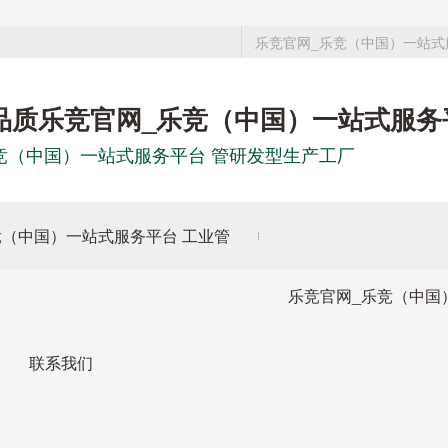
！
乐竞官网_乐竞（中国）一站式
品质乐竞官网_乐竞（中国）一站式服务
竞（中国）一站式服务平台 管研发型生产工厂
竞（中国）一站式服务平台 工业管
乐竞官网_乐竞（中国
联系我们