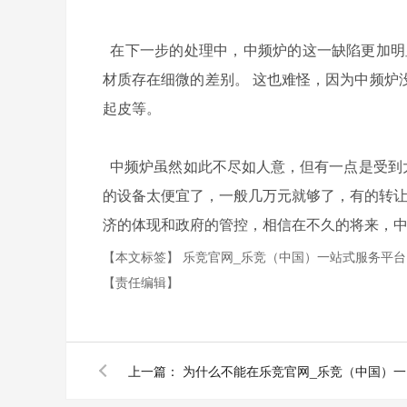
在下一步的处理中，中频炉的这一缺陷更加明
材质存在细微的差别。 这也难怪，因为中频炉
起皮等。
中频炉虽然如此不尽如人意，但有一点是受到大家
的设备太便宜了，一般几万元就够了，有的转让
济的体现和政府的管控，相信在不久的将来，
【本文标签】
乐竞官网_乐竞（中国）一站式服务平台
【责任编辑】
上一篇：
为什