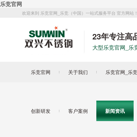
乐竞官网
欢迎来到 乐竞官网_乐竞（中国）一站式服务平台 官方网站
23年专注高
大型乐竞官网_乐
乐竞官网
关于我们
乐竞官网_乐
创新研发
客户案例
新闻资讯