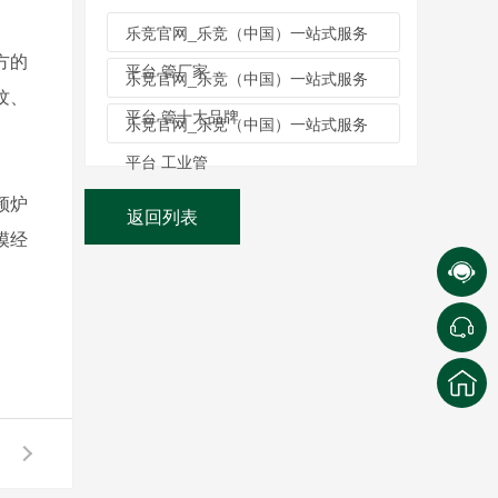
乐竞官网_乐竞（中国）一站式服务
方的
平台 管厂家
乐竞官网_乐竞（中国）一站式服务
纹、
平台 管十大品牌
乐竞官网_乐竞（中国）一站式服务
平台 工业管
频炉
返回列表
模经