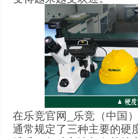
在乐竞官网_乐竞（中国）
通常规定了三种主要的硬