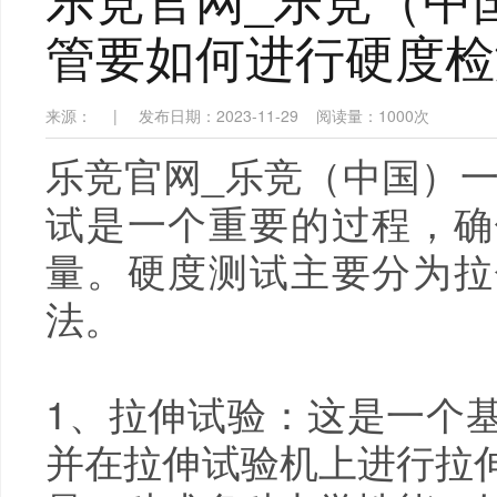
管要如何进行硬度检
来源：
|
发布日期：2023-11-29
阅读量：
1000
次
乐竞官网_乐竞（中国）一
试是一个重要的过程，确
量。硬度测试主要分为拉
法。
1、拉伸试验：这是一个
并在拉伸试验机上进行拉