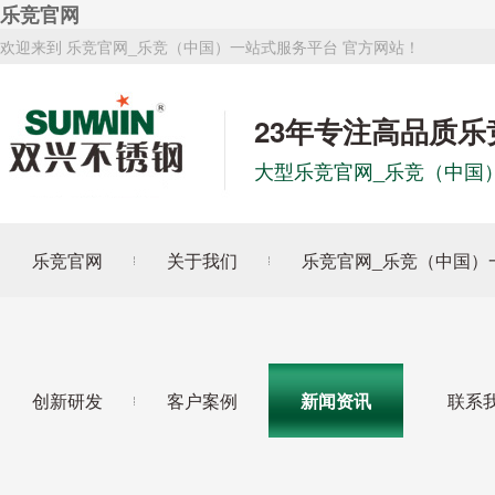
乐竞官网
欢迎来到 乐竞官网_乐竞（中国）一站式服务平台 官方网站！
23年专注高品质乐
大型乐竞官网_乐竞（中国
乐竞官网
关于我们
乐竞官网_乐竞（中国）
创新研发
客户案例
新闻资讯
联系