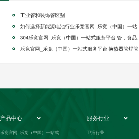
工业管和装饰管区别
如何选择新能源电池行业
304乐竞官网_乐竞（中国）
乐竞官网
产品中心
服务行业
乐竞官网_乐竞（中国）一站式
卫浴行业