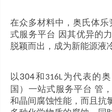
在众多材料中，奥氏体乐
式服务平台 因其优异的
脱颖而出，成为新能源液
304
以
和
为代表的奥
316L
国）一站式服务平台 管
和晶间腐蚀性能，而且抗