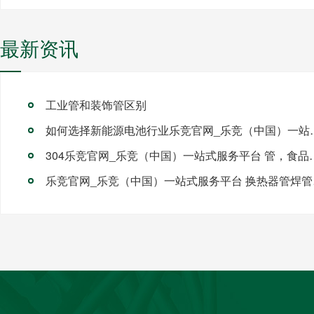
最新资讯
工业管和装饰管区别
如何选择新能源电池行业
304乐竞官网_乐竞（中国）
乐竞官网