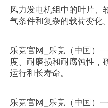
风力发电机组中的叶片、
气条件和复杂的载荷变化
乐竞官网_乐竞（中国）一
度、耐磨损和耐腐蚀性，
运行和长寿命。
乐竞官网_乐竞（中国）一