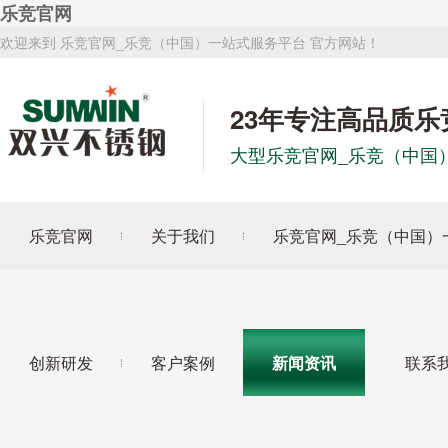
乐竞官网
欢迎来到 乐竞官网_乐竞（中国）一站式服务平台 官方网站！
23年专注高品质乐
大型乐竞官网_乐竞（中国
乐竞官网
关于我们
乐竞官网_乐竞（中国）
创新研发
客户案例
新闻资讯
联系