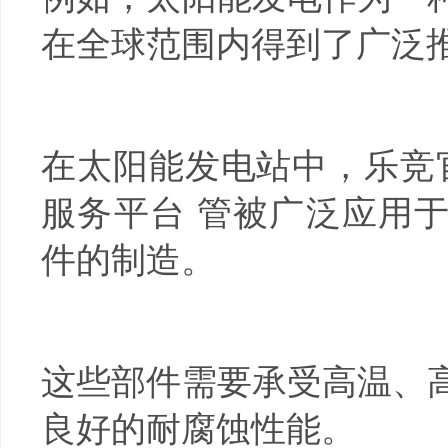
在全球范围内得到了广泛
在太阳能发电站中，乐竞
服务平台 管被广泛应用
件的制造。
这些部件需要承受高温、
良好的耐腐蚀性能。