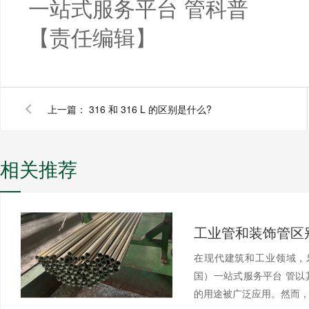
一站式服务平台 管科普
【责任编辑】
上一篇：
316 和 316 L 的区别是什么?
相关推荐
工业管和装饰管区
在现代建筑和工业领域，
国）一站式服务平台 管以
的用途被广泛应用。然而，尽