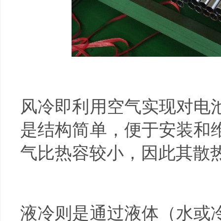
风冷即利用空气实现对电
是结构简单，便于安装和
气比热容较小，因此其散
液冷则是通过液体（水或