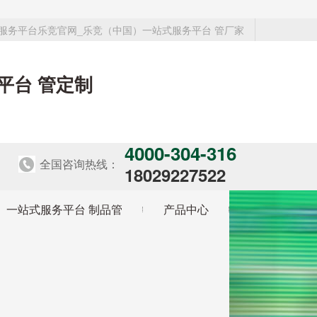
服务平台乐竞官网_乐竞（中国）一站式服务平台 管厂家
平台 管定制
4000-304-316
全国咨询热线：
18029227522
）一站式服务平台 制品管
产品中心