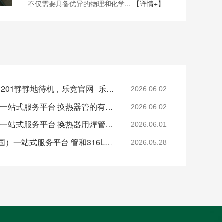
不仅需要具备优异的物理和化学...
【详情+】
304午后借伦镍又吆喝，201静静地待机，乐竞官网_乐竞（中国）一站式服务平台 市场午后涨跌互现20-30
2026.06.02
乐竞官网_乐竞（中国）一站式服务平台 换热器管的有那些规格
2026.06.02
乐竞官网_乐竞（中国）一站式服务平台 换热器用焊管还是铜管比较好
2026.06.01
304乐竞官网_乐竞（中国）一站式服务平台 管和316L有什么区别？
2026.05.28