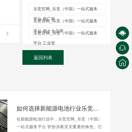
乐竞官网_乐竞（中国）一站式服务
平台 管厂家
乐竞官网_乐竞（中国）一站式服务
平台 管十大品牌
乐竞官网_乐竞（中国）一站式服务
平台 工业管
返回列表
如何选择新能源电池行业乐竞官网_乐竞（中国）一站式服务平台 管
在新能源电池行业中，乐竞官网_乐竞（中国）
一站式服务平台 管扮演着至关重要的角色。它