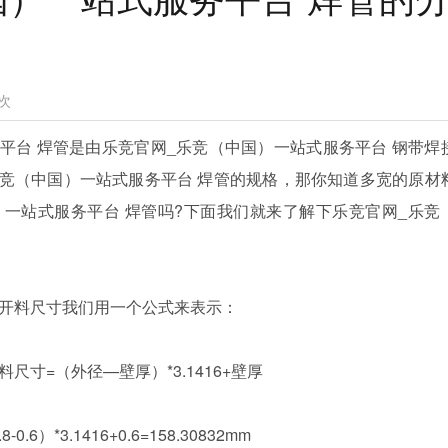
次
平台 焊管是由乐竞官网_乐竞（中国）一站式服务平台 钢带焊
竞（中国）一站式服务平台 焊管的规格，那你知道多宽的原材
一站式服务平台 焊管吗?下面我们就来了解下乐竞官网_乐竞
的开料尺寸我们用一个公式来表示：
寸=（外径—壁厚）*3.1416+壁厚
）*3.1416+0.6=158.30832mm