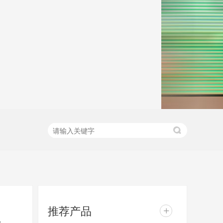
推荐产品
+
分