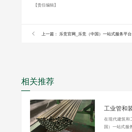
【责任编辑】
上一篇：
乐竞
相关推荐
工业管和
在现代建筑和
国）一站式服