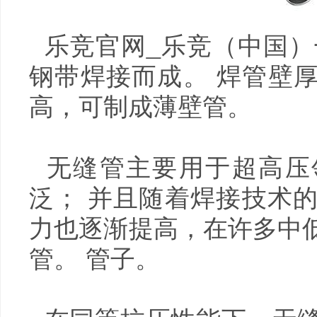
乐竞官网_乐竞（中国）
钢带焊接而成。 焊管壁
高，可制成薄壁管。
无缝管主要用于超高压
泛； 并且随着焊接技术
力也逐渐提高，在许多中
管。 管子。