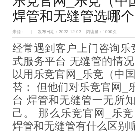
焊管和无缝管选哪个
来源：
|
发布日期：2022-12-02
阅读量：
1000
次
经常遇到客户上门咨询乐
式服务平台 无缝管的情况
以用乐竞官网_乐竞（中国
替； 但他们对乐竞官网_
台 焊管和无缝管一无所
己。 那么乐竞官网_乐
焊管和无缝管有什么区别