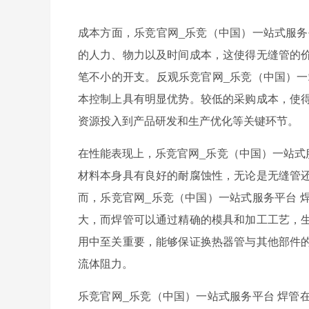
成本方面，乐竞官网_乐竞（中国）一站式服务
的人力、物力以及时间成本，这使得无缝管的
笔不小的开支。反观乐竞官网_乐竞（中国）一
本控制上具有明显优势。较低的采购成本，使
资源投入到产品研发和生产优化等关键环节。
在性能表现上，乐竞官网_乐竞（中国）一站式
材料本身具有良好的耐腐蚀性，无论是无缝管
而，乐竞官网_乐竞（中国）一站式服务平台 
大，而焊管可以通过精确的模具和加工工艺，
用中至关重要，能够保证换热器管与其他部件
流体阻力。
乐竞官网_乐竞（中国）一站式服务平台 焊管