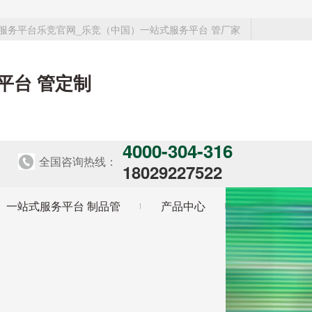
服务平台乐竞官网_乐竞（中国）一站式服务平台 管厂家
平台 管定制
4000-304-316
全国咨询热线：
18029227522
）一站式服务平台 制品管
产品中心