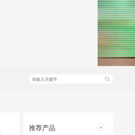
！
推荐产品
+
无