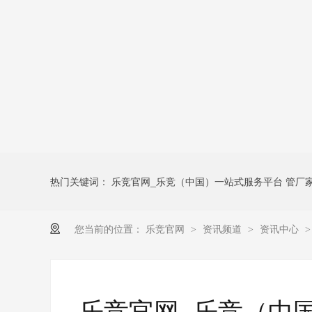
热门关键词：
乐竞官网_乐竞（中国）一站式服务平台 管厂
您当前的位置：
乐竞官网
资讯频道
资讯中心
>
>
乐竞官网_乐竞（中国）一站式服务平台 工业管
乐竞官网_乐竞（中