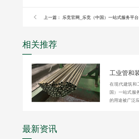
上一篇：
乐竞
相关推荐
工业管和
在现代建筑和
国）一站式服
的用途被广泛应
最新资讯