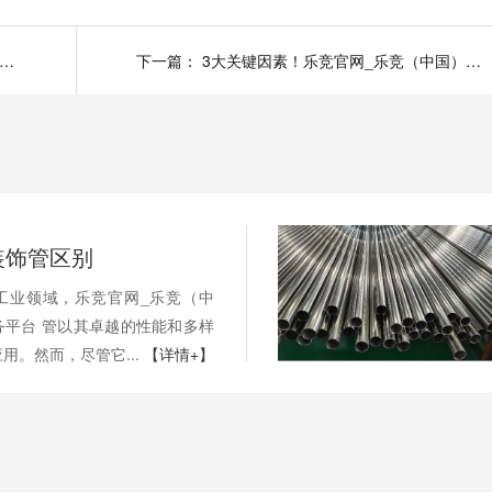
官网_乐竞（中国）一站式服务平台 管为何成换热器首选？
下一篇：
3大关键因素！乐竞官网_乐竞（中国）一站式服务平台 换热管壁厚全解析
装饰管区别
工业领域，乐竞官网_乐竞（中
务平台 管以其卓越的性能和多样
用。然而，尽管它...
【详情+】