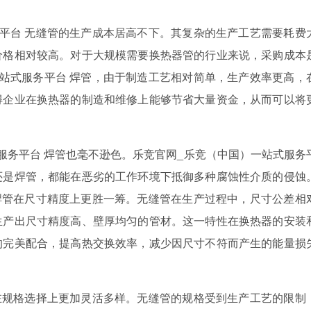
平台 无缝管的生产成本居高不下。其复杂的生产工艺需要耗费
价格相对较高。对于大规模需要换热器管的行业来说，采购成本
站式服务平台 焊管，由于制造工艺相对简单，生产效率更高，
得企业在换热器的制造和维修上能够节省大量资金，从而可以将
服务平台 焊管也毫不逊色。乐竞官网_乐竞（中国）一站式服务
还是焊管，都能在恶劣的工作环境下抵御多种腐蚀性介质的侵蚀
焊管在尺寸精度上更胜一筹。无缝管在生产过程中，尺寸公差相
生产出尺寸精度高、壁厚均匀的管材。这一特性在换热器的安装
的完美配合，提高热交换效率，减少因尺寸不符而产生的能量损
在规格选择上更加灵活多样。无缝管的规格受到生产工艺的限制