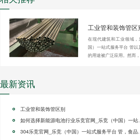
工业管和装饰管区
在现代建筑和工业领域，
国）一站式服务平台 管以
的用途被广泛应用。然而，尽
最新资讯
工业管和装饰管区别
如何选择新能源电池行业
304乐竞官网_乐竞（中国）