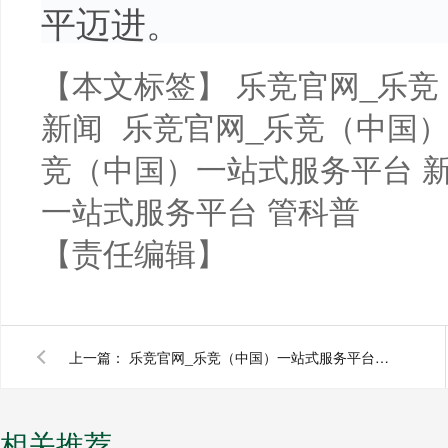
平迈进。
【本文标签】
乐竞官网_乐
新闻
乐竞官网_乐竞（中国
竞（中国）一站式服务平台 
一站式服务平台 管科普
【责任编辑】
上一篇：
乐竞官网_乐竞（中国）一站式服务平台 管有哪些表面处理工艺
相关推荐