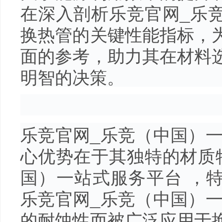
在深入剖析乐竞官网_乐
换热管的关键性能指标，
面的参考，助力其在材料
明智的决策。
乐竞官网_乐竞（中国）一
心优势在于其独特的材质
国）一站式服务平台 ，
乐竞官网_乐竞（中国）一
的耐蚀性而被广泛应用于