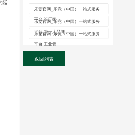
的延
乐竞官网_乐竞（中国）一站式服务
平台 管厂家
乐竞官网_乐竞（中国）一站式服务
平台 管十大品牌
乐竞官网_乐竞（中国）一站式服务
平台 工业管
返回列表