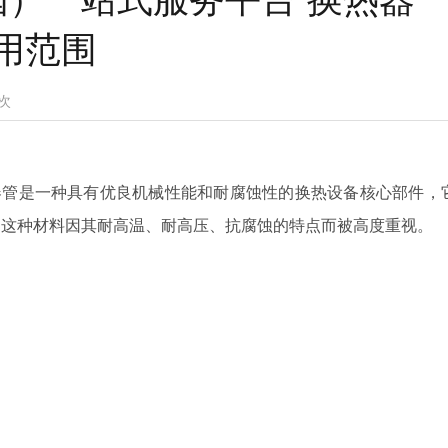
用范围
次
器管是一种具有优良机械性能和耐腐蚀性的换热设备核心部件，
。这种材料因其耐高温、耐高压、抗腐蚀的特点而被高度重视。