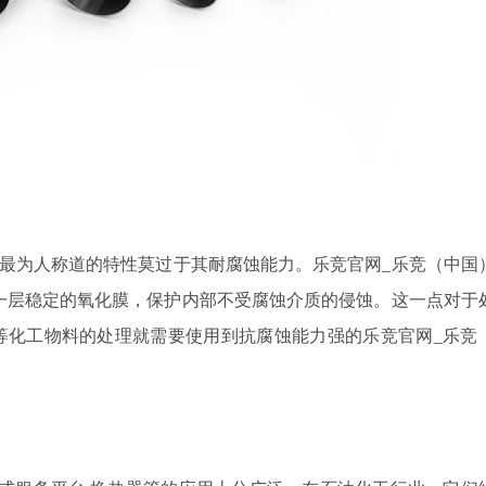
 最为人称道的特性莫过于其耐腐蚀能力。乐竞官网_乐竞（中国
一层稳定的氧化膜，保护内部不受腐蚀介质的侵蚀。这一点对于
等化工物料的处理就需要使用到抗腐蚀能力强的乐竞官网_乐竞