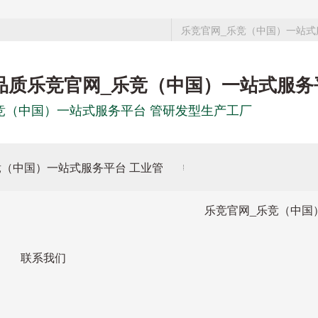
！
乐竞官网_乐竞（中国）一站式
品质乐竞官网_乐竞（中国）一站式服务
竞（中国）一站式服务平台 管研发型生产工厂
竞（中国）一站式服务平台 工业管
乐竞官网_乐竞（中国
联系我们