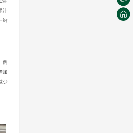
经常
果汁
一站
。例
增加
减少