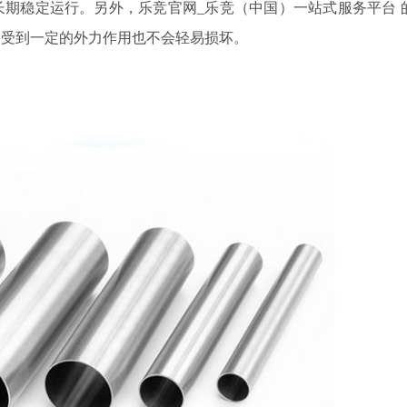
期稳定运行。另外，乐竞官网_乐竞（中国）一站式服务平台 
使受到一定的外力作用也不会轻易损坏。