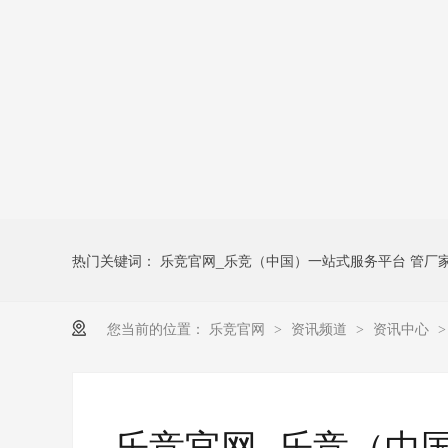
热门关键词：
乐竞官网_乐竞（中国）一站式服务平台 管厂
您当前的位置：
乐竞官网
资讯频道
资讯中心
>
>
乐竞官网_乐竞（中国）一站式服务平台 工业管
乐竞官网_乐竞（中