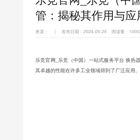
管：揭秘其作用与应
来源：
|
发布日期：2024-05-29
阅读量：
1000
乐竞官网_乐竞（中国）一站式服务平台 换热
其卓越的性能在许多工业领域得到了广泛应用