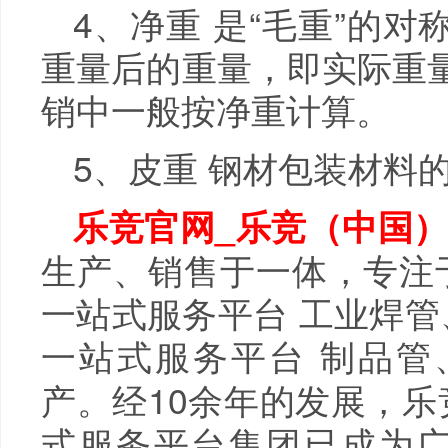
4、净重 是“毛重”的
重量后的重量，即实际重
销中一般按净重计算。
5、皮重 钢材包装材料
乐竞官网_乐竞（中国
生产、销售于一体，专注
一站式服务平台 工业焊管
一站式服务平台 制品管
产。经10余年的发展，乐
式服务平台集团已成为广