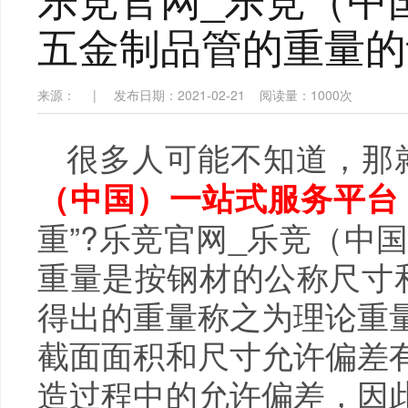
五金制品管的重量的
来源：
|
发布日期：2021-02-21
阅读量：
1000
次
很多人可能不知道，那
（中国）一站式服务平台
重”?乐竞官网_乐竞（中
重量是按钢材的公称尺寸和
得出的重量称之为理论重
截面面积和尺寸允许偏差
造过程中的允许偏差，因