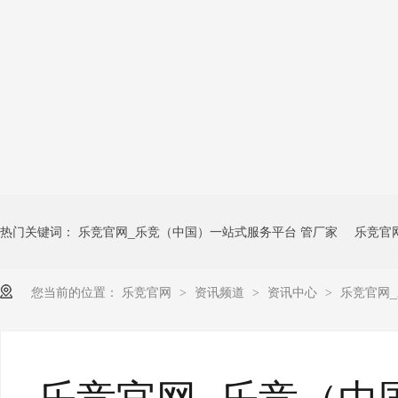
热门关键词：
乐竞官网_乐竞（中国）一站式服务平台 管厂家
乐竞官
您当前的位置：
乐竞官网
资讯频道
资讯中心
乐竞官网
>
>
>
乐竞官网_乐竞（中国）一站式服务平台 工业管
乐竞官网_乐竞（中