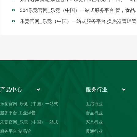
304乐竞官网_乐竞（中国）
乐竞官网
产品中心
服务行业
乐竞官网_乐竞（中国）一站式
卫浴行业
服务平台 工业焊管
食品行业
乐竞官网_乐竞（中国）一站式
家具行业
服务平台 制品管
暖通行业