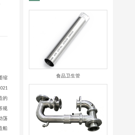
食品卫生管
萎缩
2021
造的
等规
动荡
造船