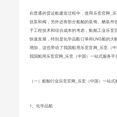
在普通的货运船建造过程中，使用乐竞官网_乐
括泵和阀，另外还有部分船舶的装饰、舾装件也
于工程技术和综合成本的考虑，船舶工业乐竞官
LNG
快速发展，特别是化学品船订单和
船的大
增加，这也带动了我国船用乐竞官网_乐竞（中
我国船用乐竞官网_乐竞（中国）一站式服务平
（一）船舶行业乐竞官网_乐竞（中国）一站式
1
、化学品船