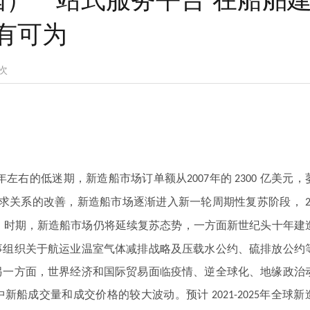
有可为
次
年左右的低迷期，新造船市场订单额从
年的
亿美元，
2007
2300
求关系的改善，新造船市场逐渐进入新一轮周期性复苏阶段，
时期，新造船市场仍将延续复苏态势，一方面新世纪头十年建
”
事组织关于航运业温室气体减排战略及压载水公约、硫排放公约
另一方面，世界经济和国际贸易面临疫情、逆全球化、地缘政治
中新船成交量和成交价格的较大波动。预计
年全球新
2021-2025