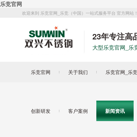
乐竞官网
欢迎来到 乐竞官网_乐竞（中国）一站式服务平台 官方网站
23年专注高
大型乐竞官网_乐
乐竞官网
关于我们
乐竞官网_乐
创新研发
客户案例
新闻资讯