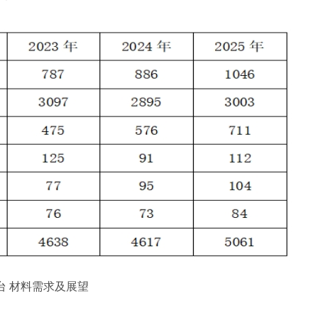
台 材料需求及展望