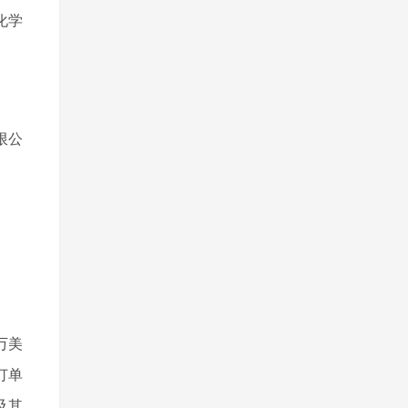
化学
限公
万美
订单
及其