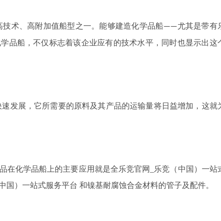
高技术、高附加值船型之一。能够建造化学品船
尤其是带有
——
化学品船，不仅标志着该企业应有的技术水平，同时也显示出这
快速发展，它所需要的原料及其产品的运输量将日益增加，这就
产品在化学品船上的主要应用就是全乐竞官网_乐竞（中国）一站
（中国）一站式服务平台 和镍基耐腐蚀合金材料的管子及配件。