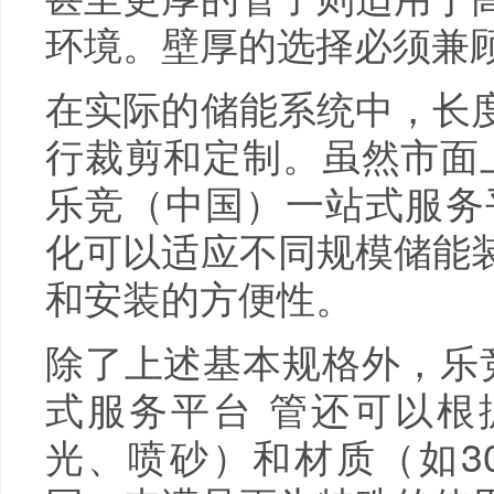
环境。壁厚的选择必须兼
在实际的储能系统中，长
行裁剪和定制。虽然市面
乐竞（中国）一站式服务
化可以适应不同规模储能
和安装的方便性。
除了上述基本规格外，乐
式服务平台 管还可以根
光、喷砂）和材质（如
3