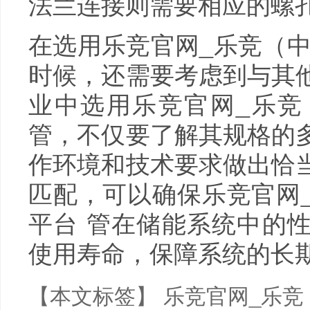
法兰连接则需要相应的螺
在选用乐竞官网_乐竞（中
时候，还需要考虑到与其
业中选用乐竞官网_乐竞
管，不仅要了解其规格的
作环境和技术要求做出恰
匹配，可以确保乐竞官网
平台 管在储能系统中的
使用寿命，保障系统的长
【本文标签】
乐竞官网_乐