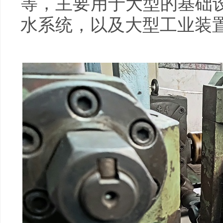
等，主要用于大型的基础
水系统，以及大型工业装