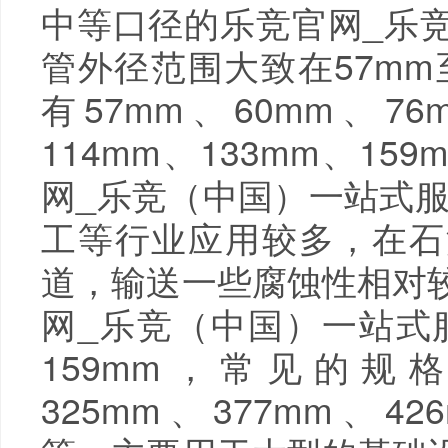
中等口径的乐竞官网_乐
管外径范围大致在57mm
有57mm、60mm、76
114mm、133mm、1
网_乐竞（中国）一站式服
工等行业应用较多，在石
道，输送一些腐蚀性相对
网_乐竞（中国）一站式
159mm，常见的规格有
325mm、377mm、42