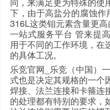
同，来满足更为特殊的使
下，由于高盐分的腐蚀作用
316L这类钼元素含量更
一站式服务平台 管来提
用于不同的工作环境，在
的具体工况。
乐竞官网_乐竞（中国）一
式也是决定其规格的一个
焊接、法兰连接和卡箍连
的处理都有特别的要求，