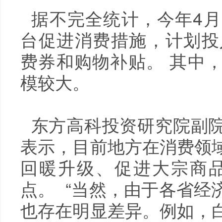
据不完全统计，今年4月
台促进消费措施，计划投
费券和购物补贴。 其中
模较大。
东方高科投资研究院副院
表示，目前地方在消费领
回暖升级、促进大宗商品
点。 “当然，由于各省经
也存在明显差异。例如，