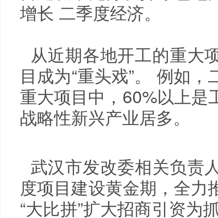
增长 二季度经济。
从近期各地开工的重大项
目成为“重头戏”。 例如
重大项目中，60%以上是
战略性新兴产业居多。
武汉市发改委相关负责人
度项目建设黄金期，全力
“大比拼”扩大招商引资为