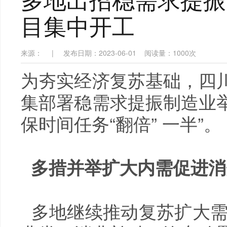
目集中开工
来源：
|
发布日期：2023-06-01
阅读量：
1000
次
为夯实经济复苏基础，四
集部署稳需求提振制造业
保时间任务“翻倍” 一半”。
多措并举扩大内需促进消
多地继续推动复苏扩大需