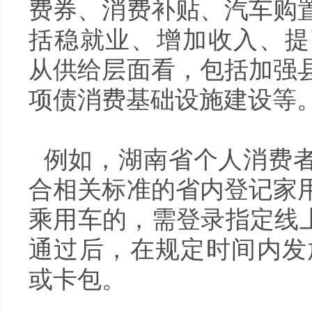
费券、消费补贴、汽车购
括稳就业、增加收入、提
从供给层面看，包括加强
项债消费基础设施建设等
例如，湖南省个人消费者2
合相关标准的省内登记家
乘用车的，需登录指定线上
通过后，在规定时间内发放
或卡包。