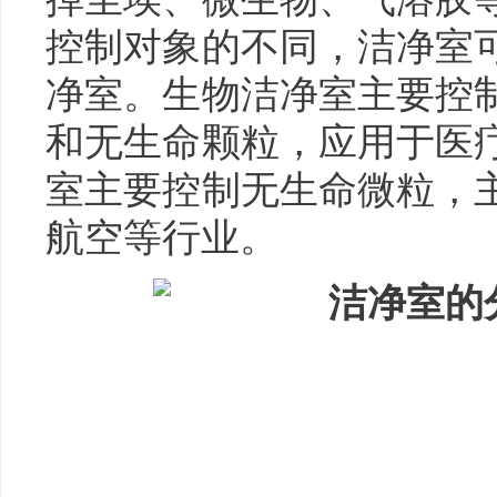
控制对象的不同，洁净室
净室。生物洁净室主要控
和无生命颗粒，应用于医
室主要控制无生命微粒，
航空等行业。