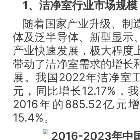
1、洁净室行业市场规模
随着国家产业升级、制
体及泛半导体、新型显示
产业快速发展，极大程度
带动了洁净室需求的增长
展。我国2022年洁净室工
元，同比增长12.17%
2016年的885.52
15.4%。