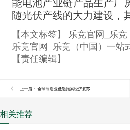
能电池产业链产品生产厂
随光伏产线的大力建设，
【本文标签】
乐竞官网_乐竞
乐竞官网_乐竞（中国）一站
【责任编辑】
上一篇：
全球制造业低迷拖累经济复苏
相关推荐