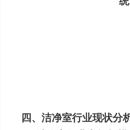
四、洁净室行业现状分