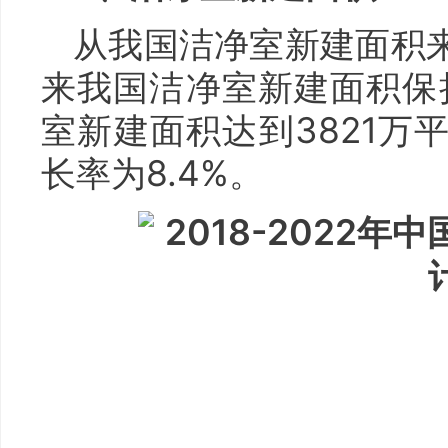
从我国洁净室新建面积
来我国洁净室新建面积保持
室新建面积达到3821万平米
长率为8.4%。