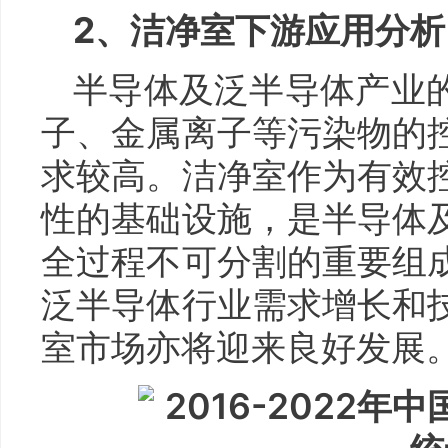
2、洁净室下游应用分析
半导体及泛半导体产业
子、金属离子等污染物的
求较高。洁净室作为有效
性的基础设施，是半导体
全过程不可分割的重要组
泛半导体行业需求增长和
室市场亦将迎来良好发展