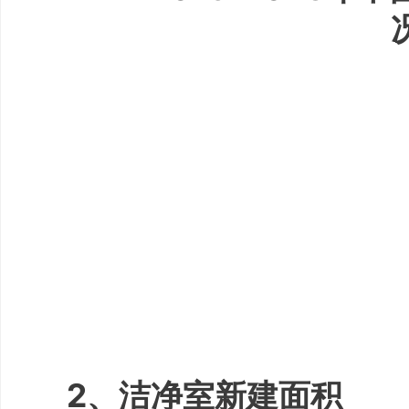
2、洁净室新建面积