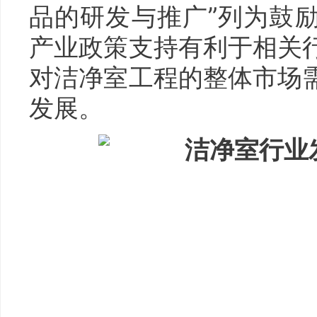
品的研发与推广”列为鼓
产业政策支持有利于相关
对洁净室工程的整体市场
发展。