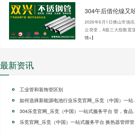
2026年6月1日佛山市场
云突变，A股三大指数震荡
情+】
最新资讯
工业管和装饰管区别
如何选择新能源电池行业
304乐竞官网_乐竞（中国）
乐竞官网