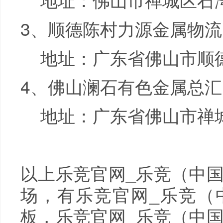
3、顺德陈村力源金属物流
地址：广东省佛山市顺德
4、佛山澜石有色金属总汇
地址：广东省佛山市禅城
以上乐竞官网_乐竞（中国
场，有乐竞官网_乐竞（
板，乐竞官网_乐竞（中国