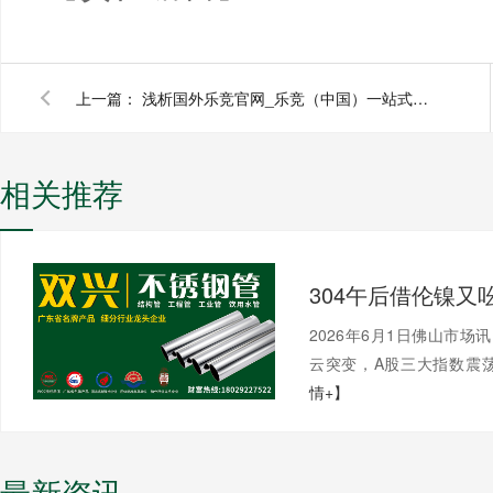
上一篇：
浅析国外乐竞官网_乐竞（中国）一站式服务平台 水管的发展历程
相关推荐
2026年6月1日佛山市场
云突变，A股三大指数震荡
情+】
最新资讯