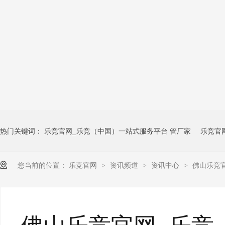
热门关键词：
乐竞官网_乐竞（中国）一站式服务平台 管厂家
乐竞官
您当前的位置：
乐竞官网
资讯频道
资讯中心
佛山乐竞
>
>
>
乐竞官网_乐竞（中国）一站式服务平台 工业管
佛山乐竞官网_乐竞