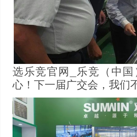
选乐竞官网_乐竞（中国
心！下一届广交会，我们