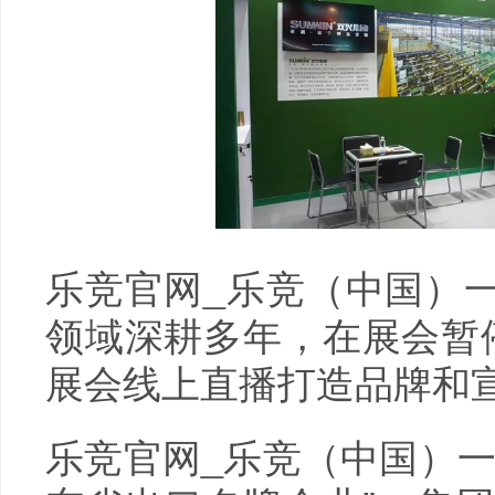
乐竞官网_乐竞（中国）
领域深耕多年，在展会暂
展会线上直播打造品牌和
乐竞官网_乐竞（中国）一