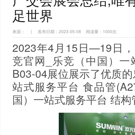
足世界
来源：
|
发布日期：2023-05-08
阅读量：
1000
次
2023年4月15日—19
竞官网_乐竞（中国）一站
B03-04展位展示了优质
站式服务平台 食品管(A2
国）一站式服务平台 结构管(