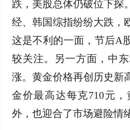
跌，美股总体仍破位下探
经、韩国综指纷纷大跌，
这是不利的一面，节后A
较关注。另一方面，中东
涨。黄金价格再创历史新
金价最高达每克710元
外，也迎合了市场避险情