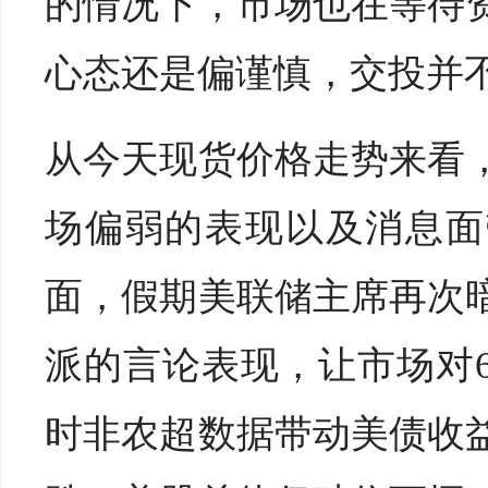
的情况下，市场也在等待
心态还是偏谨慎，交投并
从今天现货价格走势来看
场偏弱的表现以及消息面
面，假期美联储主席再次
派的言论表现，让市场对
时非农超数据带动美债收