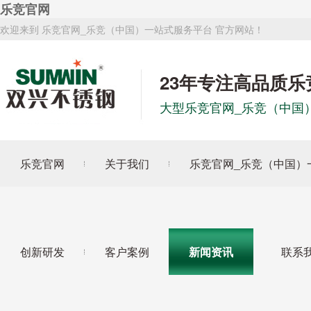
乐竞官网
欢迎来到 乐竞官网_乐竞（中国）一站式服务平台 官方网站！
23年专注高品质乐
大型乐竞官网_乐竞（中国
乐竞官网
关于我们
乐竞官网_乐竞（中国）
创新研发
客户案例
新闻资讯
联系