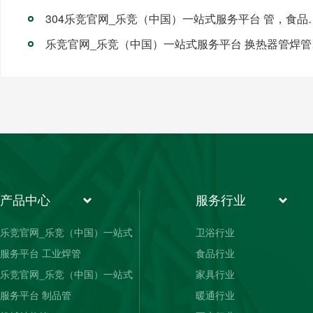
304乐竞官网_乐竞（中国）
乐竞官网
产品中心
服务行业
乐竞官网_乐竞（中国）一站式
卫浴行业
服务平台 工业焊管
食品行业
乐竞官网_乐竞（中国）一站式
家具行业
服务平台 制品管
暖通行业