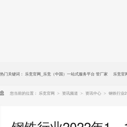
热门关键词：
乐竞官网_乐竞（中国）一站式服务平台 管厂家
乐竞官
您当前的位置：
乐竞官网
资讯频道
资讯中心
钢铁行业2
>
>
>
乐竞官网_乐竞（中国）一站式服务平台 工业管
钢铁行业2022年1