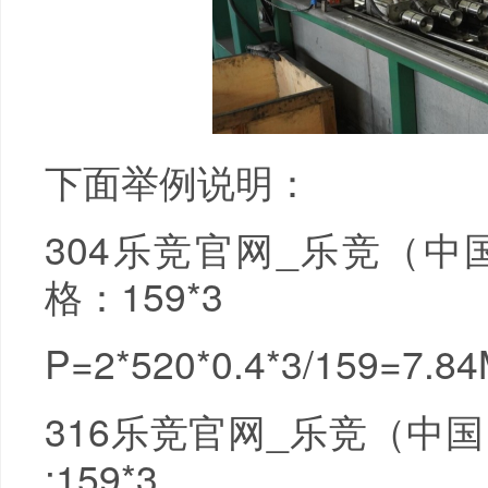
下面举例说明：
304乐竞官网_乐竞（中
格：159*3
P=2*520*0.4*3/159=7.8
316乐竞官网_乐竞（中
:159*3