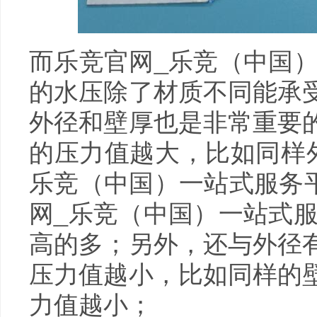
而乐竞官网_乐竞（中国）
的水压除了材质不同能承
外径和壁厚也是非常重要
的压力值越大，比如同样外
乐竞（中国）一站式服务平
网_乐竞（中国）一站式服
高的多；另外，还与外径
压力值越小，比如同样的
力值越小；