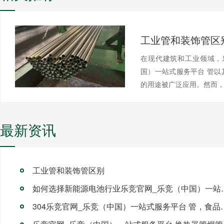
工业管和装饰管区
在现代建筑和工业领域，
国）一站式服务平台 管以
的用途被广泛应用。然而，尽
最新资讯
工业管和装饰管区别
如何选择新能源电池行业
304乐竞官网_乐竞（中国）