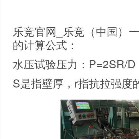
乐竞官网_乐竞（中国）一
的计算公式：
水压试验压力：P=2SR/D
S是指壁厚，r指抗拉强度的