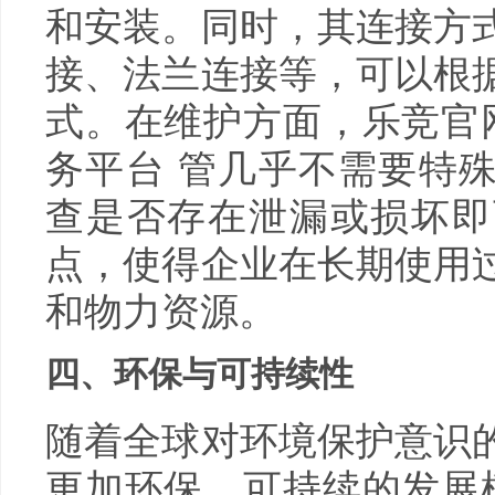
和安装。同时，其连接方
接、法兰连接等，可以根
式。在维护方面，乐竞官
务平台 管几乎不需要特
查是否存在泄漏或损坏即
点，使得企业在长期使用
和物力资源。
四、环保与可持续性
随着全球对环境保护意识
更加环保、可持续的发展