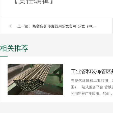
上一篇：
热交换器 冷凝器用乐竞官网_乐竞（中国）一站式服务平台 管
相关推荐
工业管和装饰管区
在现代建筑和工业领域，
国）一站式服务平台 管以
的用途被广泛应用。然而，尽