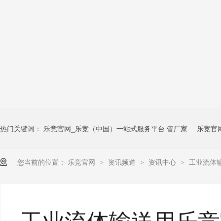
热门关键词：
乐竞官网_乐竞（中国）一站式服务平台 管厂家
乐竞官
您当前的位置：
乐竞官网
资讯频道
资讯中心
工业流体
>
>
>
乐竞官网_乐竞（中国）一站式服务平台 工业管
工业流体输送用乐竞