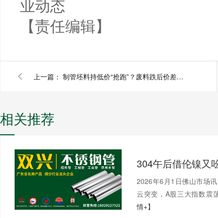
业动态
【责任编辑】
上一篇：
制管坯料持低价“抢跑”？废料跌后价差收窄至50元/吨
相关推荐
2026年6月1日佛山市场
云突变，A股三大指数震荡
情+】