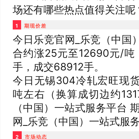
场还有哪些热点值得关注呢
1
期现价差
今日乐竞官网_乐竞（中国）
合约涨25元至12690元/吨
手，成交68912手。
今日无锡304冷轧宏旺现货2
吨左右（换算成切边约131
（中国）一站式服务平台 期
网_乐竞（中国）一站式服务
2
市场动态