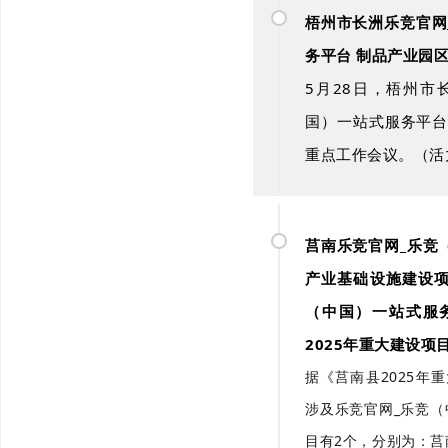
梧州市长洲乐竞官网
务平台 制品产业园
5月28日，梧州市
国）一站式服务平台
重点工作会议。（活
莒南乐竞官网_乐竞
产业基础设施建设项
（中国）一站式服
2025年重大建设项
据《莒南县2025年
涉及乐竞官网_乐竞（
目有2个，分别为：莒