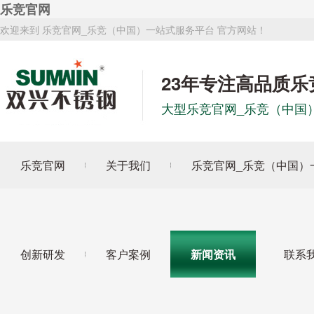
乐竞官网
欢迎来到 乐竞官网_乐竞（中国）一站式服务平台 官方网站！
23年专注高品质乐
大型乐竞官网_乐竞（中国
乐竞官网
关于我们
乐竞官网_乐竞（中国）
创新研发
客户案例
新闻资讯
联系