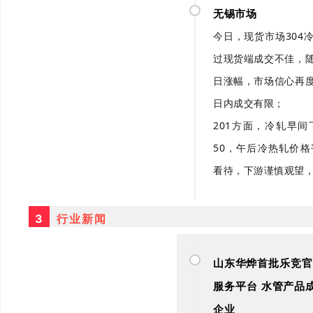
无锡市场
今日，现货市场304
过现货端成交不佳，
日涨幅，市场信心再
日内成交有限；
201方面，冷轧早间
50，午后冷热轧价
看待，下游谨慎观望
3
行业新闻
山东华烨首批乐竞官
服务平台 水管产品
企业