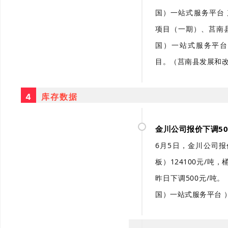
国）一站式服务平台
项目（一期）、莒南
国）一站式服务平台
目。（莒南县发展和
4
库存数据
金川公司报价下调50
6月5日，金川公司
板）124100元/吨，
昨日下调500元/吨
国）一站式服务平台 