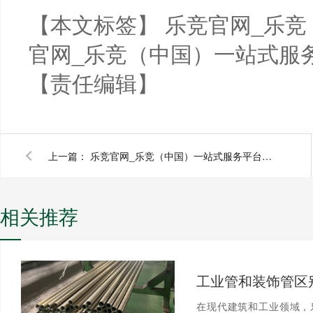
一站式服务平台 制品管
产。经10余年的发展，乐
式服务平台集团已成为广
国）一站式服务平台 精
单位并已晋升为国家高新
竞（中国）一站式服务平
和销售服务于一体的品牌
【本文标签】
乐竞官网_乐
官网_乐竞（中国）一站式服
【责任编辑】