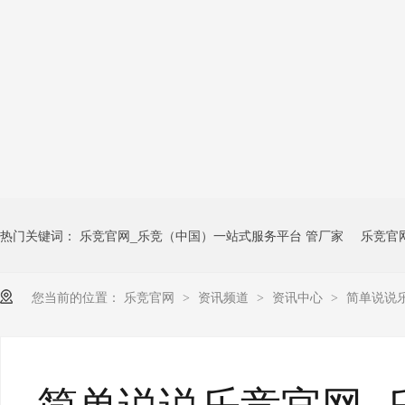
热门关键词：
乐竞官网_乐竞（中国）一站式服务平台 管厂家
乐竞官
您当前的位置：
乐竞官网
资讯频道
资讯中心
简单说说
>
>
>
乐竞官网_乐竞（中国）一站式服务平台 工业管
简单说说乐竞官网_