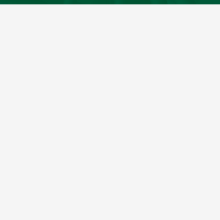
服务平台 工业焊管
食品行业
乐竞官网_乐竞（中国）一站式
家具行业
服务平台 制品管
暖通行业
机械结构管
医疗行业
建筑装饰用管
化工行业
工程项目
乐竞官网_乐竞（中国）一站式服务平台 __版权所有__
网站地图
备