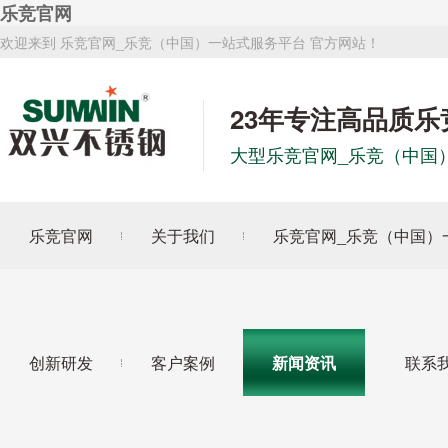
乐竞官网
欢迎来到 乐竞官网_乐竞（中国）一站式服务平台 官方网站！
23年专注高品质乐
大型乐竞官网_乐竞（中国
乐竞官网
关于我们
乐竞官网_乐竞（中国）
创新研发
客户案例
新闻资讯
联系