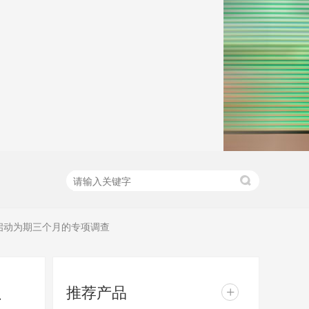
启动为期三个月的专项调查
推荐产品
+
领