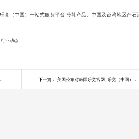
乐竞（中国）一站式服务平台 冷轧产品、中国及台湾地区产石
 行业动态
304废料涨跌互现50-100元/吨
下一篇：
美国公布对韩国乐竞官网_乐竞（中国）一站式服务平台 薄板及钢带卷反补贴调查最终结果；乐竞官网_乐竞（中国）一站式服务平台 期货合约跌80元/吨