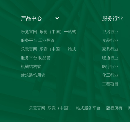
产品中心
服务行业
乐竞官网_乐竞（中国）一站式
卫浴行业
服务平台 工业焊管
食品行业
乐竞官网_乐竞（中国）一站式
家具行业
服务平台 制品管
暖通行业
机械结构管
医疗行业
建筑装饰用管
化工行业
工程项目
乐竞官网_乐竞（中国）一站式服务平台 __版权所有__