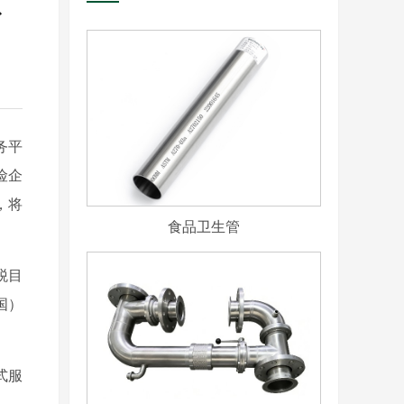
务平
险企
，将
食品卫生管
税目
国）
式服