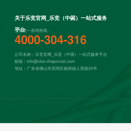
关于乐竞官网_乐竞（中国）一站式服务
平台
全国统一咨询热线：
4000-304-316
公司名称：乐竞官网_乐竞（中国）一站式服务平台
邮箱：info@clos-chaponost.com
地址：广东省佛山市高明区杨和镇人景路20号