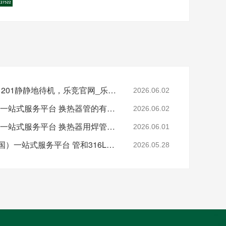
304午后借伦镍又吆喝，201静静地待机，乐竞官网_乐竞（中国）一站式服务平台 市场午后涨跌互现20-30
2026.06.02
乐竞官网_乐竞（中国）一站式服务平台 换热器管的有那些规格
2026.06.02
乐竞官网_乐竞（中国）一站式服务平台 换热器用焊管还是铜管比较好
2026.06.01
304乐竞官网_乐竞（中国）一站式服务平台 管和316L有什么区别？
2026.05.28