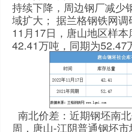
持续下降，周边钢厂减少
域扩大； 据兰格钢铁网调
11月17日，唐山地区样
42.41万吨，同期为52.4
南北价差：近期钢坯南北
周，唐山-江阴普通钢坯市场