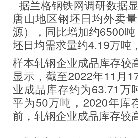
据兰格钢铁网调研数据显示
唐山地区钢坯日均外卖量3
源），同比增加约6500吨
坯日均需求量约4.19万吨
样本轧钢企业成品库存较
显示，截至2022年11月
业成品库存约为63.71万
平为50万吨，2020年库
前，轧钢企业成品库存较