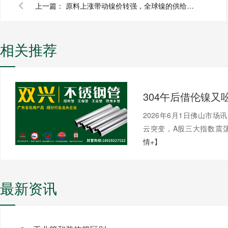
上一篇：
原料上涨带动镍价转强，全球镍的供给量快速增加
相关推荐
2026年6月1日佛山市场
云突变，A股三大指数震荡
情+】
最新资讯