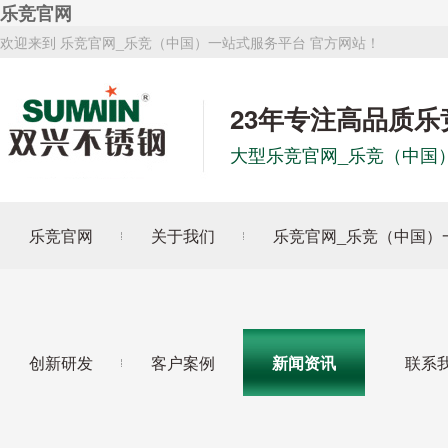
乐竞官网
欢迎来到 乐竞官网_乐竞（中国）一站式服务平台 官方网站！
23年专注高品质乐
大型乐竞官网_乐竞（中国
乐竞官网
关于我们
乐竞官网_乐竞（中国）
创新研发
客户案例
新闻资讯
联系