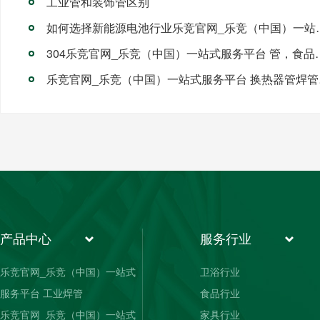
工业管和装饰管区别
如何选择新能源电池行业
304乐竞官网_乐竞（中国）
乐竞官网
产品中心
服务行业
乐竞官网_乐竞（中国）一站式
卫浴行业
服务平台 工业焊管
食品行业
乐竞官网_乐竞（中国）一站式
家具行业