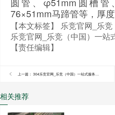
圆管、φ51mm圆槽管、
76×51mm马蹄管等，厚度
【本文标签】
乐竞官网_乐竞
乐竞官网_乐竞（中国）一站
【责任编辑】
上一篇：
304乐竞官网_乐竞（中国）一站式服务平台 圆管折弯工艺细节
相关推荐