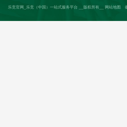
乐竞官网_乐竞（中国）一站式服务平台 __版权所有__
网站地图
备