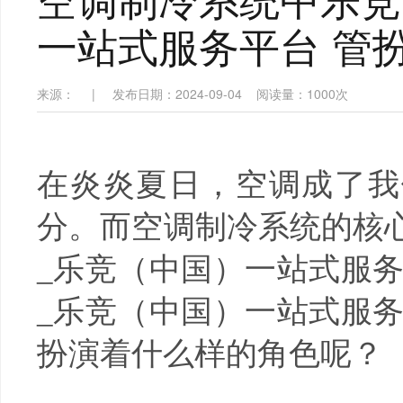
一站式服务平台 管
来源：
|
发布日期：2024-09-04
阅读量：
1000
次
在炎炎夏日，空调成了我
分。而空调制冷系统的核
_乐竞（中国）一站式服务
_乐竞（中国）一站式服务
扮演着什么样的角色呢？