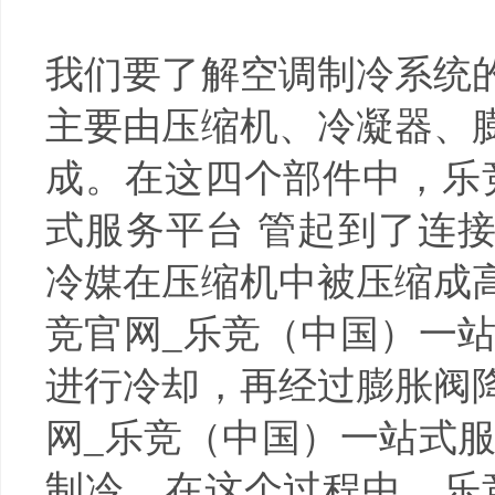
我们要了解空调制冷系统
主要由压缩机、冷凝器、
成。在这四个部件中，乐
式服务平台 管起到了连
冷媒在压缩机中被压缩成
竞官网_乐竞（中国）一站
进行冷却，再经过膨胀阀
网_乐竞（中国）一站式服
制冷。在这个过程中，乐