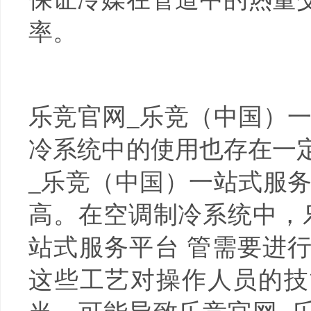
率。
乐竞官网_乐竞（中国）一
冷系统中的使用也存在一
_乐竞（中国）一站式服务
高。在空调制冷系统中，
站式服务平台 管需要进
这些工艺对操作人员的技