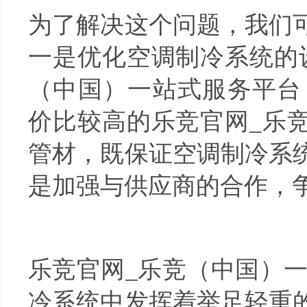
为了解决这个问题，我们
一是优化空调制冷系统的
（中国）一站式服务平台
价比较高的乐竞官网_乐
管材，既保证空调制冷系
是加强与供应商的合作，
乐竞官网_乐竞（中国）一
冷系统中发挥着举足轻重