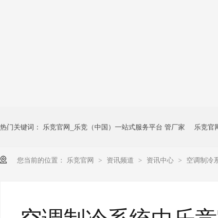
热门关键词：
乐竞官网_乐竞（中国）一站式服务平台 管厂家
乐竞官
您当前的位置：
乐竞官网
资讯频道
资讯中心
空调制冷
>
>
>
乐竞官网_乐竞（中国）一站式服务平台 工业管
空调制冷系统中乐竞