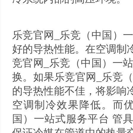
乐竞官网_乐竞（中国）一
好的导热性能。在空调制
竞官网_乐竞（中国）一站
换。如果乐竞官网_乐竞（
的导热性能不佳，将影响
空调制冷效果降低。而优
国）一站式服务平台 管
保证冷媒在管道中的热量