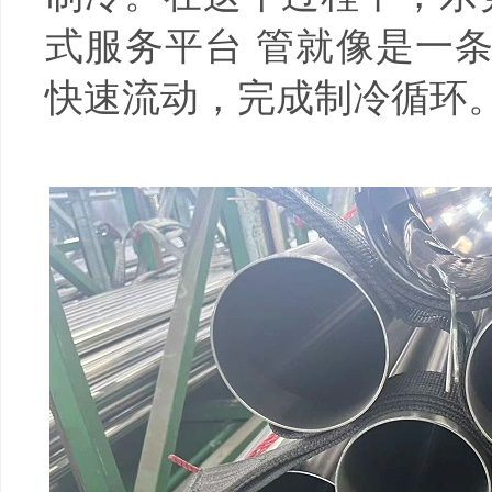
式服务平台 管就像是一
快速流动，完成制冷循环