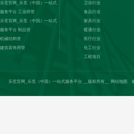
乐竞官网_乐竞（中国）一站式
卫浴行业
服务平台 工业焊管
食品行业
乐竞官网_乐竞（中国）一站式
家具行业
服务平台 制品管
暖通行业
机械结构管
医疗行业
建筑装饰用管
化工行业
工程项目
乐竞官网_乐竞（中国）一站式服务平台 __版权所有__
网站地图
备