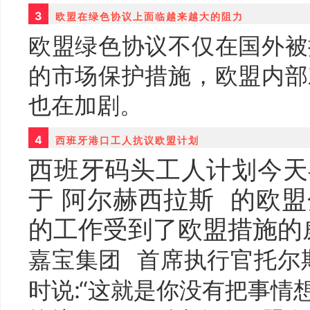
3
欧盟在绿色协议上面临越来越大的阻力
欧盟绿色协议不仅在国外被
的市场保护措施，欧盟内部
也在加剧。
4
西班牙港口工人抗议欧盟计划
西班牙码头工人计划今天
于
阿尔赫西拉斯
的欧盟
的工作受到了欧盟措施的
嘉宝集团
首席执行官托尔
时说:“这就是你没有把事情