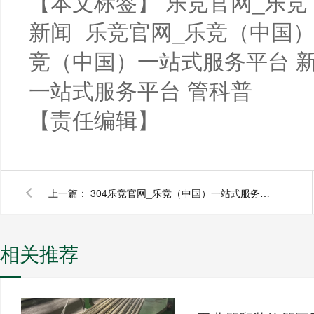
【本文标签】
乐竞官网_乐
新闻
乐竞官网_乐竞（中国
竞（中国）一站式服务平台 
一站式服务平台 管科普
【责任编辑】
上一篇：
304乐竞官网_乐竞（中国）一站式服务平台 管！500抛光面，亮如镜！
相关推荐