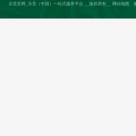
乐竞官网_乐竞（中国）一站式服务平台 __版权所有__
网站地图
备