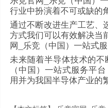
行业中扮演着不可或缺的
通过不断改进生产工艺、
方式我们可以有效解决当
网_乐竞（中国）一站式服
未来随着半导体技术的不
（中国）一站式服务平台
用并为我国半导体产业的