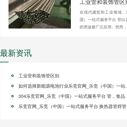
工业管和装饰管区
在现代建筑和工业领域，
国）一站式服务平台 管以
的用途被广泛应用。然而，尽
最新资讯
工业管和装饰管区别
如何选择新能源电池行业
304乐竞官网_乐竞（中国）
乐竞官网