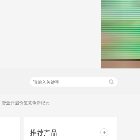
 管业开启价值竞争新纪元
推荐产品
+