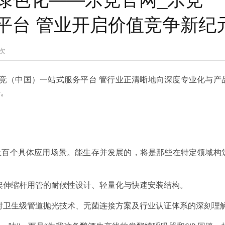
平台 管业开启价值竞争新纪
次
乐竞（中国）一站式服务平台 管行业正清晰地向深度专业化与产
争。
至上百个具体应用场景。能生存并发展的，将是那些在特定领域构
架伸缩杆用管的耐候性设计、轻量化与快速安装结构。
对卫生级管道抛光技术、无菌连接方案及行业认证体系的深刻理