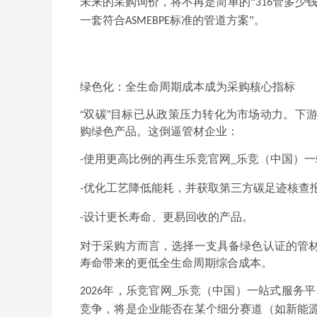
未来的采购询价，将不再是简单的
“
管多少钱
316
一套符合
标准的管道方案”。
ASMEBPE
绿色化：全生命周期成本成为采购核心指标
“双碳”目标已从政策压力转化为市场动力。下
购绿色产品。这倒逼管材企业：
使用更高比例的再生乐竞官网_乐竞（中国）一
-
优化工艺降低能耗，并获取第三方碳足迹核查
-
设计更长寿命、更易回收的产品。
-
对于采购方而言，选择一支具备绿色认证的管
寿命带来的更低全生命周期综合成本。
年，乐竞官网_乐竞（中国）一站式服务平
2026
竞争，将是企业能否在某个细分赛道（如新能