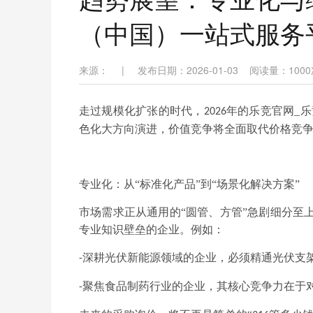
（中国）一站式服务
来源：
|
发布日期：2026-01-03
阅读量：
1000
走过规模化扩张的时代，
年的乐竞官网_
2026
色化大方向演进，价值竞争将全面取代价格竞
专业化：从
“标准化产品”到“场景化解决方案”
市场需求正从通用的
“圆管、方管”急剧细分
专业知识壁垒的企业。例如：
深耕光伏新能源领域的企业，必须精通光伏支
-
聚焦食品制药行业的企业，其核心竞争力在于
-