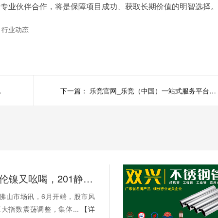
的专业伙伴合作，将是保障项目成功、获取长期价值的明智选择
 行业动态
？价格走势如何判断？
下一篇：
乐竞官网_乐竞（中国）一站式服务平台 管市场年末观察：高库存与成本支撑下的博弈与展望
304午后借伦镍又吆喝，201静静地待机，乐竞官网_乐竞（中国）一站式服务平台 市场午后涨跌互现20-30
1日佛山市场讯，6月开端，股市风
大指数震荡调整，集体...
【详