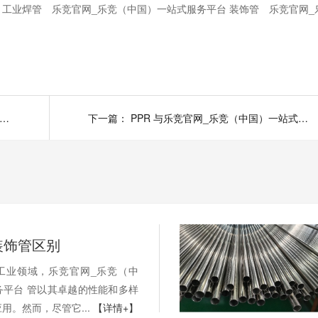
 工业焊管
乐竞官网_乐竞（中国）一站式服务平台 装饰管
乐竞官网_
液冷中心系统稳定运行，乐竞官网_乐竞（中国）一站式服务平台 焊管起了什么作用
下一篇：
PPR 与乐竞官网_乐竞（中国）一站式服务平台 水管，选对材质关键在哪？
装饰管区别
工业领域，乐竞官网_乐竞（中
务平台 管以其卓越的性能和多样
用。然而，尽管它...
【详情+】