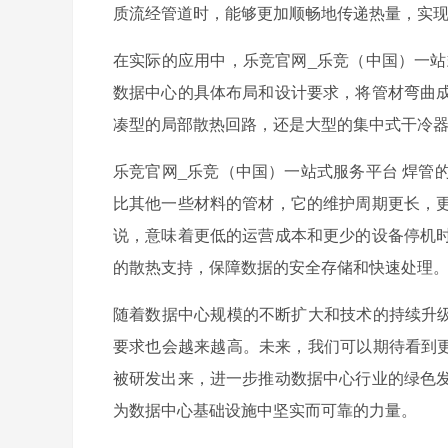
质流经管道时，能够更加顺畅地传递热量，实
在实际的应用中，乐竞官网_乐竞（中国）一站
数据中心的具体布局和设计要求，将管材弯曲
凑型的局部散热回路，还是大型的集中式干冷
乐竞官网_乐竞（中国）一站式服务平台 焊管
比其他一些材料的管材，它的维护周期更长，
说，意味着更低的运营成本和更少的设备停机
的散热支持，保障数据的安全存储和快速处理
随着数据中心规模的不断扩大和技术的持续升级
要求也会越来越高。未来，我们可以期待看到更
被研发出来，进一步推动数据中心行业的绿色
为数据中心基础设施中坚实而可靠的力量。