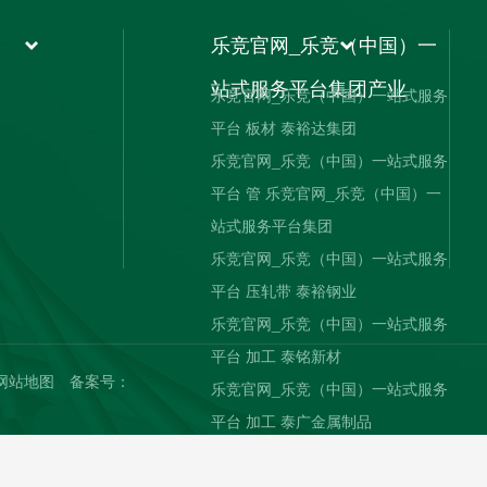
乐竞官网_乐竞（中国）一
站式服务平台集团产业
乐竞官网_乐竞（中国）一站式服务
平台 板材 泰裕达集团
乐竞官网_乐竞（中国）一站式服务
平台 管 乐竞官网_乐竞（中国）一
站式服务平台集团
乐竞官网_乐竞（中国）一站式服务
平台 压轧带 泰裕钢业
乐竞官网_乐竞（中国）一站式服务
平台 加工 泰铭新材
网站地图
备案号：
乐竞官网_乐竞（中国）一站式服务
平台 加工 泰广金属制品
乐竞官网_乐竞（中国）一站式服务
平台 板 泰洋乐竞官网_乐竞（中