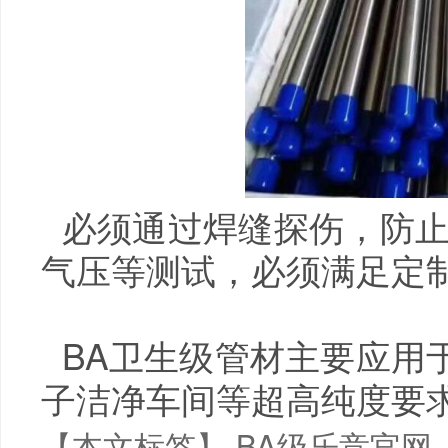
必须通过焊缝探伤，防止
气压等测试，必须满足定
BA卫生级管材主要应用
子洁净车间等超高纯度要
【本文标签】
BA级乐竞官网