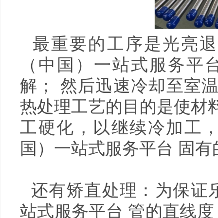
最重要的工序是光亮退
（中国）一站式服务平台
解； 然后迅速冷却至室
热处理工艺的目的是使材
工硬化，以继续冷加工，
国）一站式服务平台 固有
还有矫直处理：为保证乐
站式服务平台 管的直线度