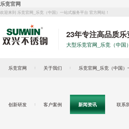
乐竞官网
欢迎来到 乐竞官网_乐竞（中国）一站式服务平台 官方网站！
23年专注高品质乐
大型乐竞官网_乐竞（中国
乐竞官网
关于我们
乐竞官网_乐竞（中国）
创新研发
客户案例
新闻资讯
联系