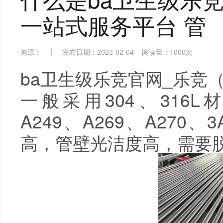
一站式服务平台 管
来源：
|
发布日期：2023-02-04
阅读量：
1000
次
ba卫生级乐竞官网_乐竞
一般采用304、316L
A249、A269、A270
高，管壁光洁度高，需要