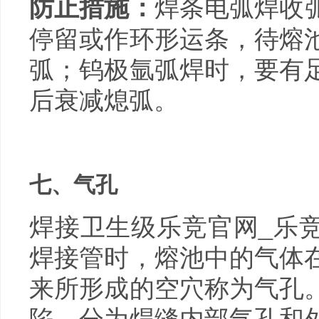
焊条电弧焊收
防止措施：
停留或作环形运条，待熔
弧；钨极氩弧焊时，要有
后衰减熄弧。
七、气孔
焊接卫生级乐竞官网_乐
焊接管时，熔池中的气体
来所形成的空穴称为气孔
陷，分为焊缝内部气孔和