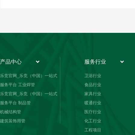
产品中心
服务行业
乐竞官网_乐竞（中国）一站式
卫浴行业
服务平台 工业焊管
食品行业
乐竞官网_乐竞（中国）一站式
家具行业
服务平台 制品管
暖通行业
机械结构管
医疗行业
建筑装饰用管
化工行业
工程项目