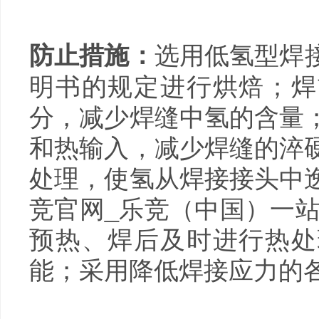
选用低氢型焊
防止措施：
明书的规定进行烘焙；焊
分，减少焊缝中氢的含量
和热输入，减少焊缝的淬
处理，使氢从焊接接头中
竞官网_乐竞（中国）一站
预热、焊后及时进行热处
能；采用降低焊接应力的