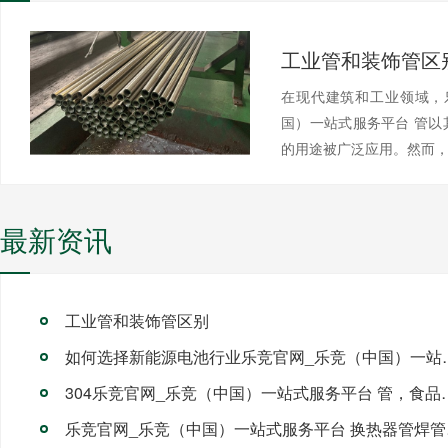
工业管和装饰管区
在现代建筑和工业领域，
国）一站式服务平台 管以
的用途被广泛应用。然而，尽
最新资讯
工业管和装饰管区别
如何选择新能源电池行业
304乐竞官网_乐竞（中国）
乐竞官网