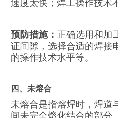
速度太快；焊工操作技术
正确选用和加
预防措施：
证间隙，选择合适的焊接
的操作技术水平等。
四、未熔合
未熔合是指熔焊时，焊道
间未完全熔化结合的部分