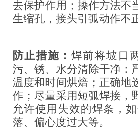
去保护作用；操作方法不
生缩孔，接头引弧动作不
焊前将坡口两
防止措施：
污、锈、水分清除干净；
温度和时间烘焙；正确地
作；尽量采用短弧焊接，
允许使用失效的焊条，如
落、偏心度过大等。