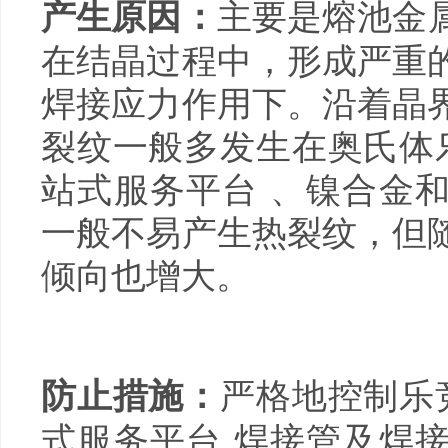
主要是熔池金
产生原因：
在结晶过程中，形成严重
焊接应力作用下。沿着晶
裂纹一般多发生在奥氏体
站式服务平台 、镍合金
一般不易产生热裂纹，但
倾向也增大。
严格地控制乐
防止措施：
式服务平台 焊接管及焊