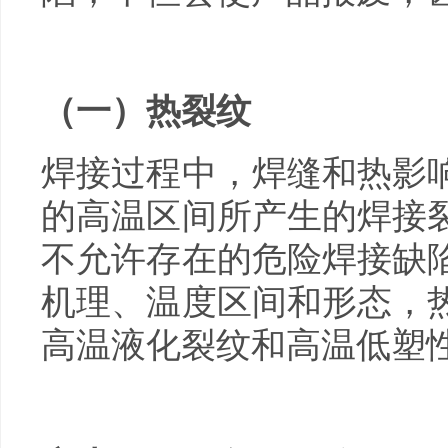
（一）热裂纹
焊接过程中，焊缝和热影
的高温区间所产生的焊接
不允许存在的危险焊接缺
机理、温度区间和形态，
高温液化裂纹和高温低塑