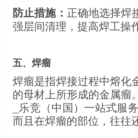
正确地选择焊
防止措施：
强层间清理，提高焊工操
五、焊瘤
焊瘤是指焊接过程中熔化
的母材上所形成的金属瘤
_乐竞（中国）一站式服务
而且在焊瘤的部位，往往