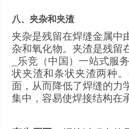
八、夹杂和夹渣
夹杂是残留在焊缝金属中
杂和氧化物。夹渣是残留
_乐竞（中国）一站式服务
状夹渣和条状夹渣两种。
面，从而降低了焊缝的力
集中，容易使焊接结构在