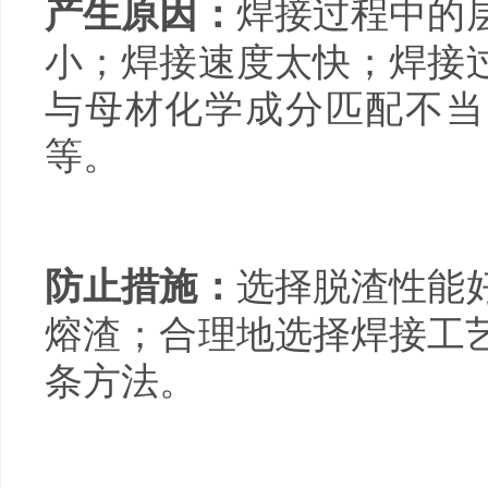
焊接过程中的
产生原因：
小；焊接速度太快；焊接
与母材化学成分匹配不当
等。
选择脱渣性能
防止措施：
熔渣；合理地选择焊接工
条方法。