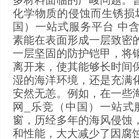
化学物质的侵蚀而生锈损
国）一站式服务平台 中
素能在表面形成一层致密
一层坚固的防护铠甲，将
离开来，使其能够长时间
湿的海洋环境，还是充满
安然无恙。例如，在一些
网_乐竞（中国）一站式
窗，历经多年的海风侵蚀
和性能，大大减少了因腐