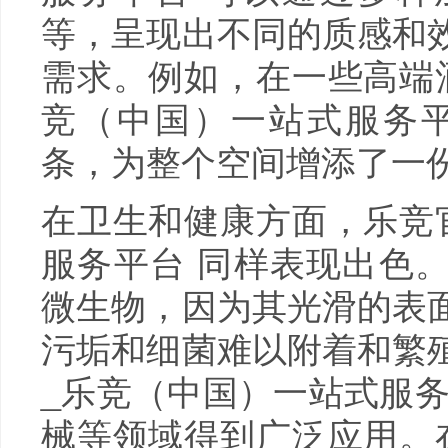
等，呈现出不同的质感和
需求。例如，在一些高端
竞（中国）一站式服务平
条，为整个空间增添了一
在卫生和健康方面，乐竞
服务平台 同样表现出色
微生物，因为其光滑的表
污垢和细菌难以附着和繁
_乐竞（中国）一站式服务
械等领域得到广泛应用。