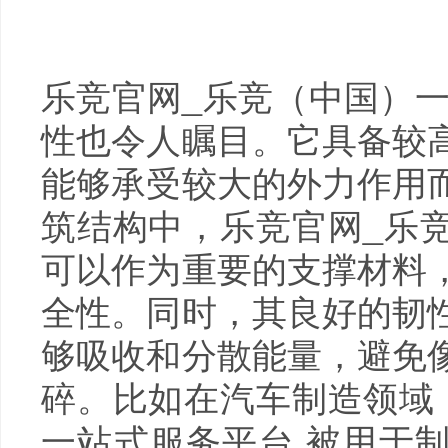
乐竞官网_乐竞（中国）一
性也令人瞩目。它具备较
能够承受较大的外力作用
筑结构中，乐竞官网_乐
可以作为重要的支撑材料
全性。同时，其良好的韧
够吸收和分散能量，避免
碎。比如在汽车制造领域
一站式服务平台 被用于