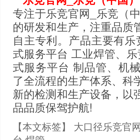
专注于乐竞官网_乐竞（中
的研发和生产，注重品质
自主专利。产品主要有乐
式服务平台 工业焊管、乐
式服务平台 制品管、机
了全流程的生产体系、科
新的检测和生产设备，以
品品质保驾护航!
【本文标签】
大口径乐竞官
台 焊管