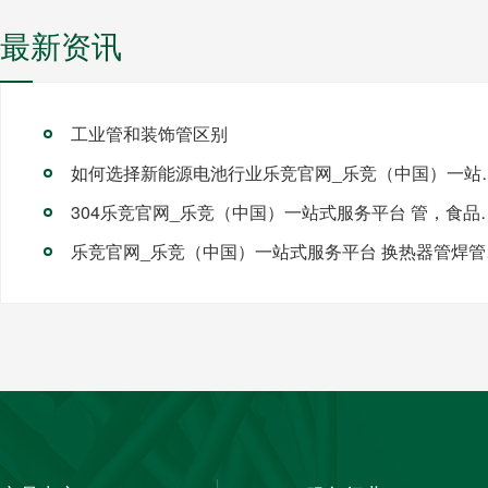
最新资讯
工业管和装饰管区别
如何选择新能源电池行业
304乐竞官网_乐竞（中国）
乐竞官网