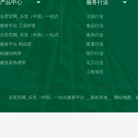
产品中心
服务行业
乐竞官网_乐竞（中国）一站式
卫浴行业
服务平台 工业焊管
食品行业
乐竞官网_乐竞（中国）一站式
家具行业
服务平台 制品管
暖通行业
机械结构管
医疗行业
建筑装饰用管
化工行业
工程项目
乐竞官网_乐竞（中国）一站式服务平台 __版权所有__
网站地图
备