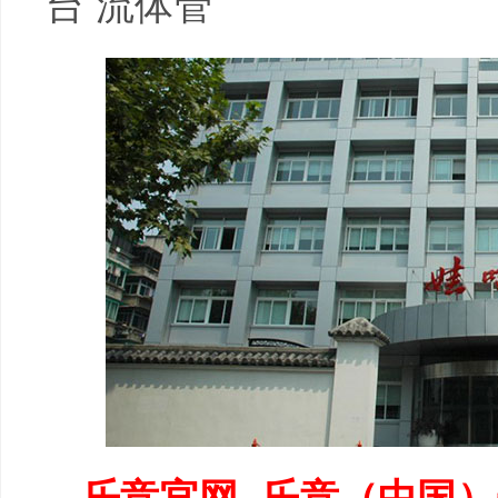
台 流体管
乐竞官网_乐竞（中国