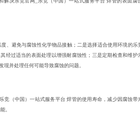
和解决乐竞官网_乐竞（中国）一站式服务平台 焊管的表面腐
温度、避免与腐蚀性化学物品接触；二是选择适合使用环境的乐
保其经过适当的表面处理以增强耐腐蚀性；三是定期检查和维护
时发现并处理任何可能导致腐蚀的问题。
乐竞（中国）一站式服务平台 焊管的使用寿命，减少因腐蚀带
性能。