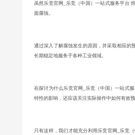
虽然乐竞官网_乐竞（中国）一站式服务平台 
面腐蚀。
通过深入了解腐蚀发生的原因，并采取相应的
长期稳定地服务于各种工业领域。
在探讨为什么乐竞官网_乐竞（中国）一站式服
特性的影响，还应该关注实际操作中如何有效
只有这样，我们才能充分利用乐竞官网_乐竞（