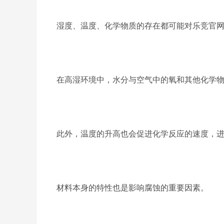
湿度、温度、化学物质的存在都可能对乐竞官网
在高湿环境中，水分与空气中的氧和其他化学
此外，温度的升高也会促进化学反应的速度，
材料本身的特性也是影响腐蚀的重要因素。