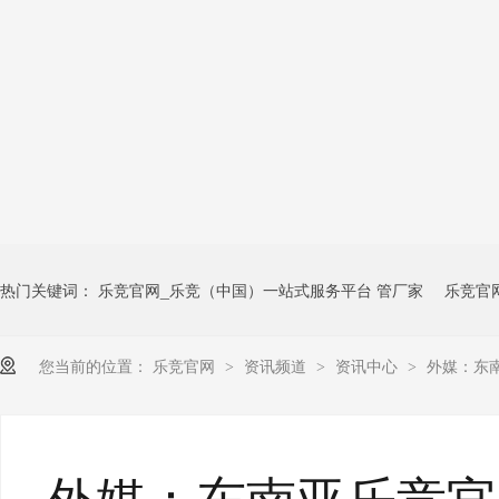
热门关键词：
乐竞官网_乐竞（中国）一站式服务平台 管厂家
乐竞官
您当前的位置：
乐竞官网
资讯频道
资讯中心
外媒：东
>
>
>
乐竞官网_乐竞（中国）一站式服务平台 工业管
外媒：东南亚乐竞官