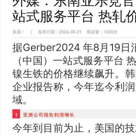
站式服务平台 热轧
来源：
|
发布日期：2024-08-21
阅读量：
1000
次
据Gerber2024 年8月
（中国）一站式服务平台 
镍生铁的价格继续飙升。韩
企业报告称，今年迄今利润
域。
1
亚洲公司报告利润增长
今年到目前为止，美国的技