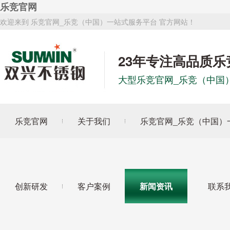
乐竞官网
欢迎来到 乐竞官网_乐竞（中国）一站式服务平台 官方网站！
23年专注高品质乐
大型乐竞官网_乐竞（中国
乐竞官网
关于我们
乐竞官网_乐竞（中国）
创新研发
客户案例
新闻资讯
联系