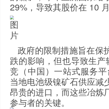
29%，导致其股价在 10 
政府的限制措施旨在保
跌的影响，但也导致生产
竞（中国）一站式服务平
当地电池级镍矿石供应减
昂贵的进口，而这些冶炼
参与者的关键。