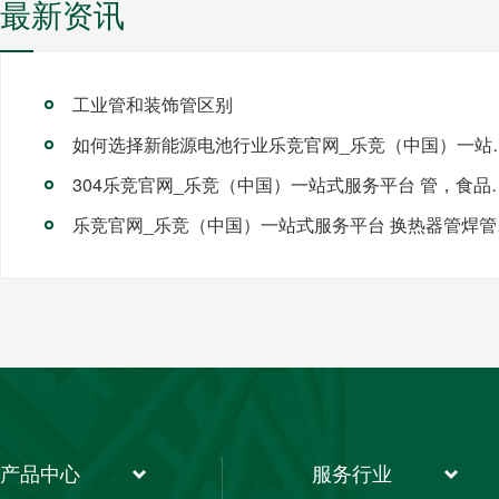
最新资讯
工业管和装饰管区别
如何选择新能源电池行业
304乐竞官网_乐竞（中国）
乐竞官网
产品中心
服务行业