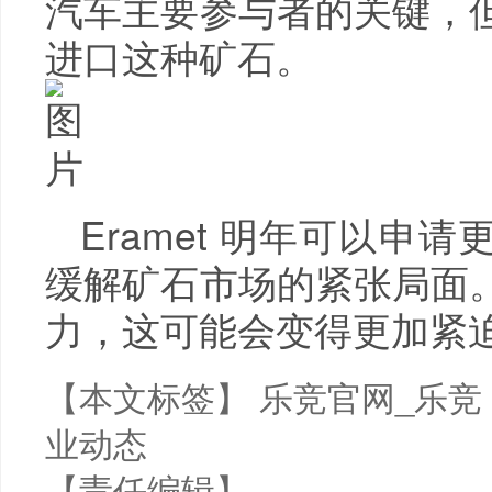
汽车主要参与者的关键，
进口这种矿石。
Eramet 明年可以申
缓解矿石市场的紧张局面
力，这可能会变得更加紧
【本文标签】
乐竞官网_乐竞
业动态
【责任编辑】