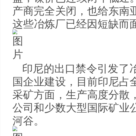
产商完全关闭，也给东南
这些冶炼厂已经因短缺而
印尼的出口禁令引发了
国企业建设，目前印尼占
采矿方面，生产高度分散
公司和少数大型国际矿业
河谷
。