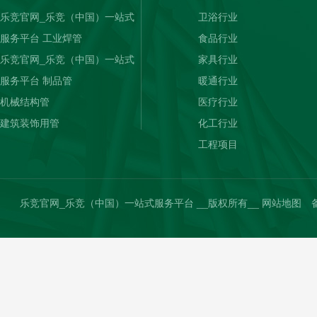
乐竞官网_乐竞（中国）一站式
卫浴行业
服务平台 工业焊管
食品行业
乐竞官网_乐竞（中国）一站式
家具行业
服务平台 制品管
暖通行业
机械结构管
医疗行业
建筑装饰用管
化工行业
工程项目
乐竞官网_乐竞（中国）一站式服务平台 __版权所有__
网站地图
备