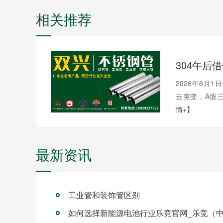
相关推荐
2026年6月
云突变，A股三
情+】
最新资讯
工业管和装饰管区别