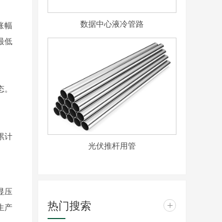
数据中心液冷管路
涨幅
最低
态。
累计
光伏推杆用管
显压
热门搜索
+
生产