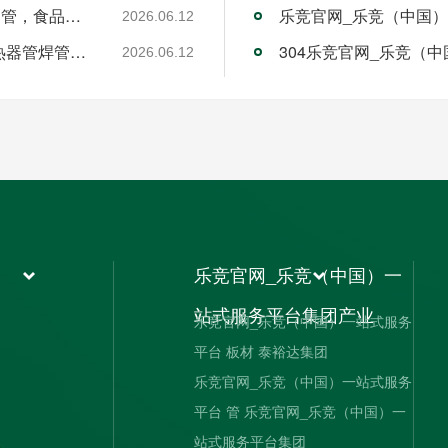
304乐竞官网_乐竞（中国）一站式服务平台 管，食品医疗设备首选
2026.06.12
乐竞官网_乐竞（中国）一站式服务平台 换热器管焊管和铜管有什么区别
2026.06.12
乐竞官网_乐竞（中国）一
站式服务平台集团产业
乐竞官网_乐竞（中国）一站式服务
平台 板材 泰裕达集团
乐竞官网_乐竞（中国）一站式服务
平台 管 乐竞官网_乐竞（中国）一
站式服务平台集团