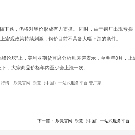
幅下跌，仍将对钢价形成有力支撑。 同时，由于钢厂出现亏损
加上宏观政策持续刺激，钢价目前不具备大幅下跌的条件。
场高峰论坛”上，美利亚期货首席分析师袁涛表示，至明年3月，上
态下，大宗商品价格年内至少会上涨一次。
 行情
乐竞官网_乐竞（中国）一站式服务平台 管厂家
现代钢厂将退出乐竞官网_乐竞（中国）一站式服务平台 市场
下一篇：
乐竞官网_乐竞（中国）一站式服务平台 价格僵持继续，不涨不跌