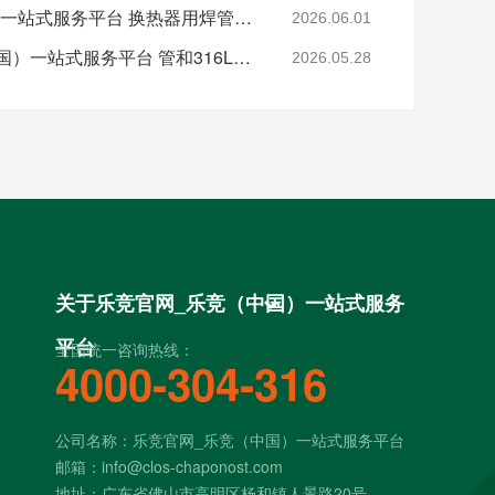
乐竞官网_乐竞（中国）一站式服务平台 换热器用焊管还是铜管比较好
2026.06.01
304乐竞官网_乐竞（中国）一站式服务平台 管和316L有什么区别？
2026.05.28
关于乐竞官网_乐竞（中国）一站式服务
平台
全国统一咨询热线：
4000-304-316
公司名称：乐竞官网_乐竞（中国）一站式服务平台
邮箱：info@clos-chaponost.com
地址：广东省佛山市高明区杨和镇人景路20号