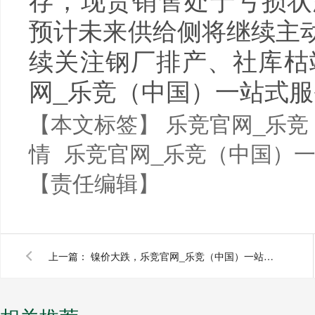
预计未来供给侧将继续主
续关注钢厂排产、社库枯
网_乐竞（中国）一站式服
【本文标签】
乐竞官网_乐竞
情
乐竞官网_乐竞（中国）一
【责任编辑】
上一篇：
镍价大跌，乐竞官网_乐竞（中国）一站式服务平台 市明年难以支撑底价