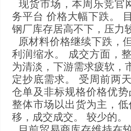
现货市场，本周乐竞官网
务平台 价格大幅下跌。 
钢厂库存居高不下，压力
原材料价格继续下跌，但
利润缩水。 成交方面，
为清淡，下游需求疲软，
定抄底需求。 受周前两
仓单及非标规格价格优势
整体市场以出货为主，低
移，成交成交。 较少的。
目前贸易商库存维持在较