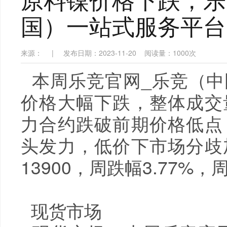
国）一站式服务平台
来源：
|
发布日期：2023-11-20
阅读量：
1000
次
本周乐竞官网_乐竞（中
价格大幅下跌，整体成交
力合约跌破前期价格低点
头发力，低价下市场分歧
13900，周跌幅3.77%，
现货市场