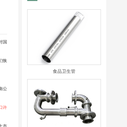
对国
们恢
食品卫生管
南公
口许
土市