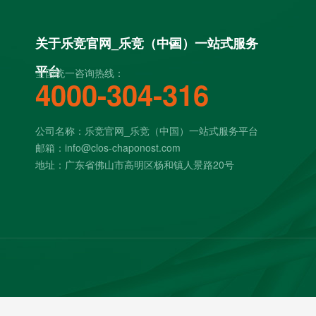
关于乐竞官网_乐竞（中国）一站式服务
平台
全国统一咨询热线：
4000-304-316
公司名称：乐竞官网_乐竞（中国）一站式服务平台
邮箱：info@clos-chaponost.com
地址：广东省佛山市高明区杨和镇人景路20号