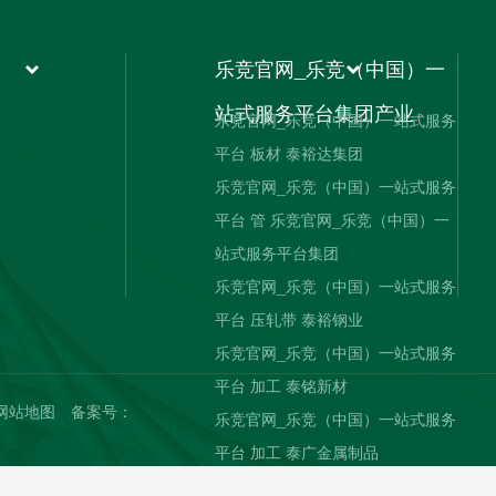
乐竞官网_乐竞（中国）一
站式服务平台集团产业
乐竞官网_乐竞（中国）一站式服务
平台 板材 泰裕达集团
乐竞官网_乐竞（中国）一站式服务
平台 管 乐竞官网_乐竞（中国）一
站式服务平台集团
乐竞官网_乐竞（中国）一站式服务
平台 压轧带 泰裕钢业
乐竞官网_乐竞（中国）一站式服务
平台 加工 泰铭新材
网站地图
备案号：
乐竞官网_乐竞（中国）一站式服务
平台 加工 泰广金属制品
乐竞官网_乐竞（中国）一站式服务