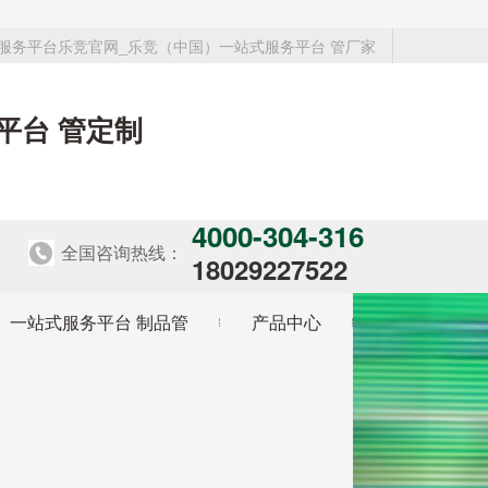
服务平台乐竞官网_乐竞（中国）一站式服务平台 管厂家
平台 管定制
4000-304-316
全国咨询热线：
18029227522
）一站式服务平台 制品管
产品中心