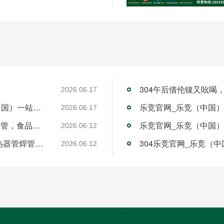
2026.06.17
如何选择新能源电池行业乐竞官网_乐竞（中国）一站式服务平台 管
2026.06.17
304乐竞官网_乐竞（中国）一站式服务平台 管，食品医疗设备首选
2026.06.12
乐竞官网_乐竞（中国）一站式服务平台 换热器管焊管和铜管有什么区别
2026.06.12