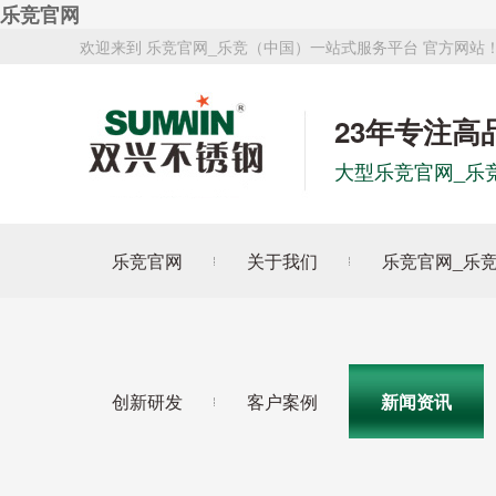
乐竞官网
欢迎来到 乐竞官网_乐竞（中国）一站式服务平台 官方网站
23年专注高
大型乐竞官网_乐
乐竞官网
关于我们
乐竞官网_乐
创新研发
客户案例
新闻资讯