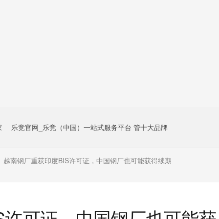
家
乐竞官网_乐竞（中国）一站式服务平台 管十大品牌
越南钢厂重获印度BIS许可证，中国钢厂也可能获得续期
>
IS许可证，中国钢厂也可能获