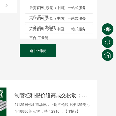
乐竞官网_乐竞（中国）一站式服务
平台 管厂家
乐竞官网_乐竞（中国）一站式服务
平台 管十大品牌
乐竞官网_乐竞（中国）一站式服务
平台 工业管
返回列表
制管坯料报价追高成交松动；304废料涨50-100元/吨
5月25日佛山市场讯，上周五伦镍上涨125美元
至18880美元/吨，持仓2910...
【详情+】