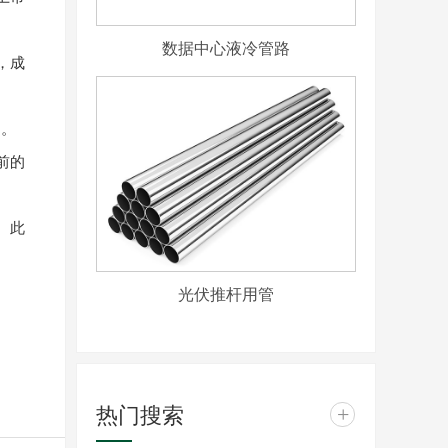
数据中心液冷管路
，成
%。
前的
。此
光伏推杆用管
热门搜索
+