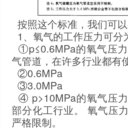
按照这个标准，我们可以
1、氧气的工作压力可分
①p≤0.6MPa的氧气
气管道，在许多行业都有
②0.6MPa
③3.0MPa
④ p>10MPa的氧气
部分化工行业。 氧气压
严格限制。