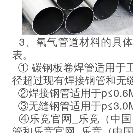
3、氧气管道材料的具体
表。
① 碳钢板卷焊管适用于工作
径超过现有焊接钢管和无
②焊接钢管适用于p≤0.6
③无缝钢管适用于p≤3.0
④乐竞官网_乐竞（中国
管和乐竞官网_乐竞（中国