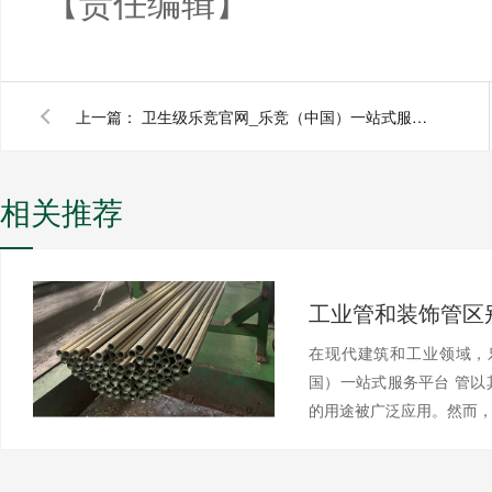
【责任编辑】
上一篇：
卫生级乐竞官网_乐竞（中国）一站式服务平台 管和工业管的区别
相关推荐
工业管和装饰管区
在现代建筑和工业领域，
国）一站式服务平台 管以
的用途被广泛应用。然而，尽