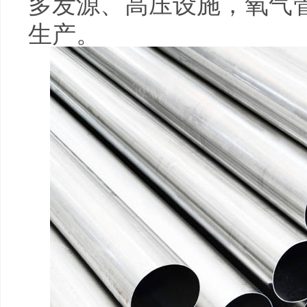
多发源、高压设施，氧气
生产。