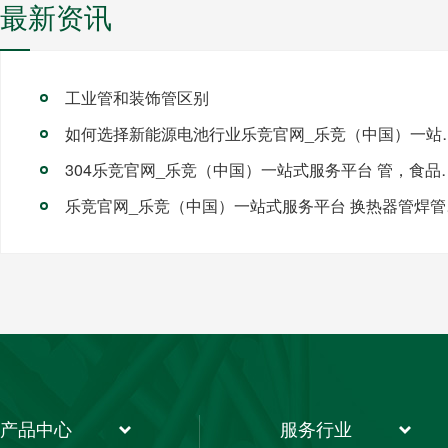
最新资讯
工业管和装饰管区别
如何选择新能源电池行业
304乐竞官网_乐竞（中国）
乐竞官网
产品中心
服务行业