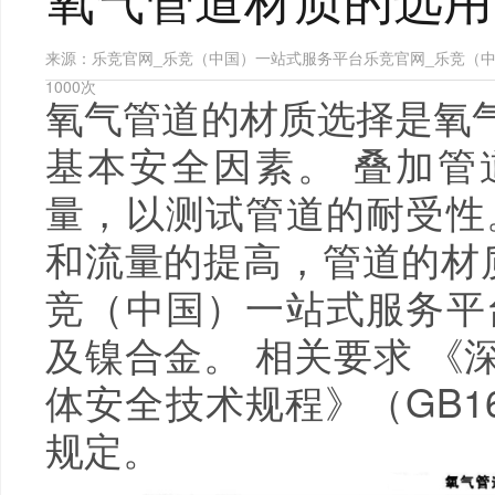
来源：乐竞官网_乐竞（中国）一站式服务平台乐竞官网_乐竞（
1000
次
氧气管道的材质选择是氧
基本安全因素。 叠加管
量，以测试管道的耐受性
和流量的提高，管道的材
竞（中国）一站式服务平
及镍合金。 相关要求 《
体安全技术规程》（GB169
规定。