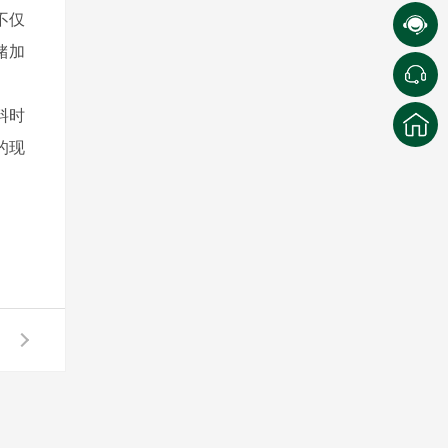
不仅
储加
料时
的现