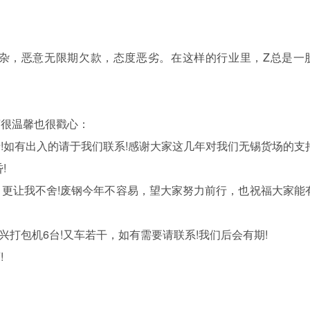
杂，恶意无限期欠款，态度恶劣。在这样的行业里，Z总是一
言很温馨也很戳心：
!如有出入的请于我们联系!感谢大家这几年对我们无锡货场的支
!
更让我不舍!废钢今年不容易，望大家努力前行，也祝福大家能
兴打包机6台!又车若干，如有需要请联系!我们后会有期!
!