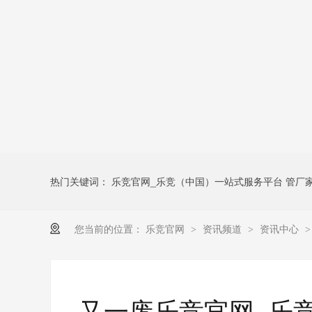
热门关键词：
乐竞官网_乐竞（中国）一站式服务平台 管厂
您当前的位置：
乐竞官网
资讯频道
资讯中心
>
>
乐竞官网_乐竞（中国）一站式服务平台 工业管
又一废乐竞官网_乐