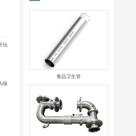
开玩
食品卫生管
为保