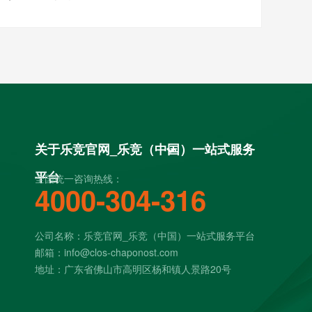
关于乐竞官网_乐竞（中国）一站式服务
平台
全国统一咨询热线：
4000-304-316
公司名称：乐竞官网_乐竞（中国）一站式服务平台
邮箱：info@clos-chaponost.com
地址：广东省佛山市高明区杨和镇人景路20号